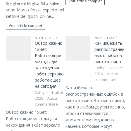
Voir article complet
Scegliere il Miglior Sito Salve,
sono Marco Rossi, esperto nel
settore dei giochi online.…
Voir article complet
NON CLASSÉ
NON CLASSÉ
Обзор казино
Как избежать
1xBet:
распространен
Работающие
ных ошибок в
методы для
пинко казино
нахождения
Cathy
12 juillet
1хбет зеркало
2026
Aucun
работающее
commentaire
на сегодня
Как избежать
Cathy
14 juillet
распространенных ошибок в
2026
Aucun
пинко казино В казино пинко,
commentaire
как и в любом другом казино,
Обзор казино 1xBet:
игроки сталкиваются с
Работающие методы для
множеством подводных
нахождения 1хбет зеркало
камней, которые могут