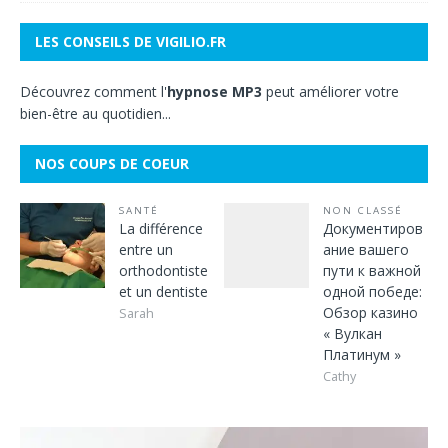
LES CONSEILS DE VIGILIO.FR
Découvrez comment l'
hypnose MP3
peut améliorer votre
bien-être au quotidien...
NOS COUPS DE COEUR
SANTÉ
NON CLASSÉ
La différence
Документиров
entre un
ание вашего
orthodontiste
пути к важной
et un dentiste
одной победе:
Обзор казино
Sarah
« Вулкан
Платинум »
Cathy