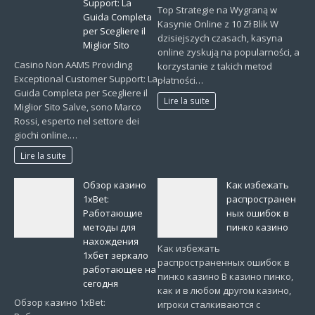
Support: La
Top Strategie na Wygraną w
Guida Completa
Kasynie Online z 10 Zł Blik W
per Scegliere il
dzisiejszych czasach, kasyna
Miglior Sito
online zyskują na popularności, a
Casino Non AAMS Providing
korzystanie z takich metod
Exceptional Customer Support: La
płatności…
Guida Completa per Scegliere il
Lire la suite
Miglior Sito Salve, sono Marco
Rossi, esperto nel settore dei
giochi online.…
Lire la suite
Обзор казино
Как избежать
1xBet:
распространен
Работающие
ных ошибок в
методы для
пинко казино
нахождения
Как избежать
1хбет зеркало
распространенных ошибок в
работающее на
пинко казино В казино пинко,
сегодня
как и в любом другом казино,
Обзор казино 1xBet:
игроки сталкиваются с