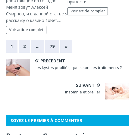
работающее на сегодня
привести…
Меня зовут Алексей
Voir article complet
Смирнов, и в данной статье я
расскажу о казино 1xBet.…
Voir article complet
1
2
…
79
»
PRÉCÉDENT
Les kystes poplités, quels sont les traitements ?
SUIVANT
Insomnie et oreiller
SOYEZ LE PREMIER À COMMENTER