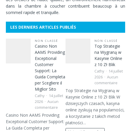
dans la chambre à coucher contribuent beaucoup à un
sommeil rapide et tranquille.
LES DERNIERS ARTICLES PUBLIÉS
NON CLASSÉ
NON CLASSÉ
Casino Non
Top Strategie
AAMS Providing
na Wygraną w
Exceptional
Kasynie Online
Customer
z 10 Zł Blik
Support: La
Cathy
14 juillet
Guida Completa
2026
Aucun
per Scegliere il
commentaire
Miglior Sito
Top Strategie na Wygraną w
Cathy
14 juillet
Kasynie Online z 10 Zł Blik W
2026
Aucun
dzisiejszych czasach, kasyna
commentaire
online zyskują na popularności,
Casino Non AAMS Providing
a korzystanie z takich metod
Exceptional Customer Support:
płatności…
La Guida Completa per