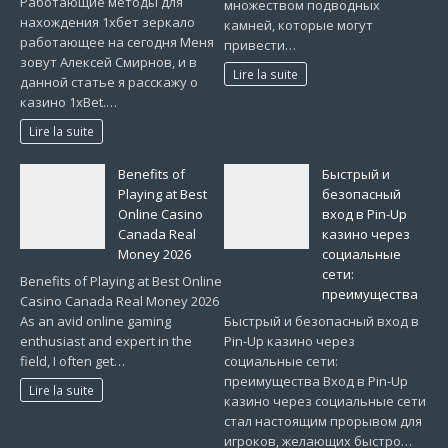
Работающие методы для
множеством подводных
нахождения 1хбет зеркало
камней, которые могут
работающее на сегодня Меня
привести…
зовут Алексей Смирнов, и в
Lire la suite
данной статье я расскажу о
казино 1xBet.…
Lire la suite
Benefits of
Быстрый и
Playing at Best
безопасный
Online Casino
вход в Pin-Up
Canada Real
казино через
Money 2026
социальные
сети:
Benefits of Playing at Best Online
преимущества
Casino Canada Real Money 2026
As an avid online gaming
Быстрый и безопасный вход в
enthusiast and expert in the
Pin-Up казино через
field, I often get…
социальные сети:
преимущества Вход в Pin-Up
Lire la suite
казино через социальные сети
стал настоящим прорывом для
игроков, желающих быстро…