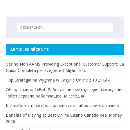
ARTICLES RÉCENTS
Casino Non AAMS Providing Exceptional Customer Support: La
Guida Completa per Scegliere il Miglior Sito
Top Strategie na Wygraną w Kasynie Online z 10 Zł Blik
Обзор казино 1xBet: Работающие методы для нахождения
1хбет зеркало работающее на сегодня
Как избежать распространенных ошибок в пинко казино
Benefits of Playing at Best Online Casino Canada Real Money
2026