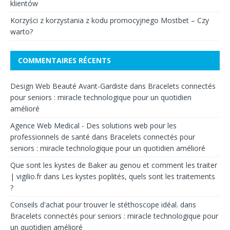
klientów
Korzyści z korzystania z kodu promocyjnego Mostbet – Czy
warto?
COMMENTAIRES RÉCENTS
Design Web Beauté Avant-Gardiste
dans
Bracelets connectés
pour seniors : miracle technologique pour un quotidien
amélioré
Agence Web Medical - Des solutions web pour les
professionnels de santé
dans
Bracelets connectés pour
seniors : miracle technologique pour un quotidien amélioré
Que sont les kystes de Baker au genou et comment les traiter
| vigilio.fr
dans
Les kystes poplités, quels sont les traitements
?
Conseils d'achat pour trouver le stéthoscope idéal.
dans
Bracelets connectés pour seniors : miracle technologique pour
un quotidien amélioré