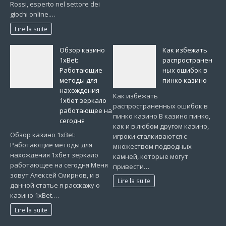
Rossi, esperto nel settore dei
giochi online.…
Lire la suite
Обзор казино
Как избежать
1xBet:
распространен
Работающие
ных ошибок в
методы для
пинко казино
нахождения
Как избежать
1хбет зеркало
распространенных ошибок в
работающее на
пинко казино В казино пинко,
сегодня
как и в любом другом казино,
Обзор казино 1xBet:
игроки сталкиваются с
Работающие методы для
множеством подводных
нахождения 1хбет зеркало
камней, которые могут
работающее на сегодня Меня
привести…
зовут Алексей Смирнов, и в
Lire la suite
данной статье я расскажу о
казино 1xBet.…
Lire la suite