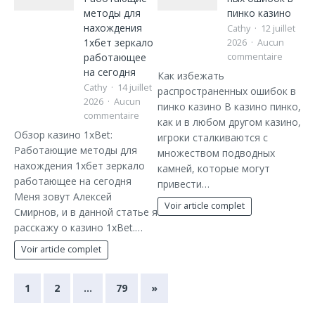
методы для
пинко казино
нахождения
Cathy
12 juillet
1хбет зеркало
2026
Aucun
работающее
commentaire
на сегодня
Как избежать
Cathy
14 juillet
распространенных ошибок в
2026
Aucun
пинко казино В казино пинко,
commentaire
как и в любом другом казино,
Обзор казино 1xBet:
игроки сталкиваются с
Работающие методы для
множеством подводных
нахождения 1хбет зеркало
камней, которые могут
работающее на сегодня
привести…
Меня зовут Алексей
Voir article complet
Смирнов, и в данной статье я
расскажу о казино 1xBet.…
Voir article complet
1
2
…
79
»