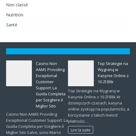
Non classé
Nutrition
Santé
Casino Non
Top Strategie na
AAMS Providing
Wygraną w
Exceptional
Kasynie Online z
Customer
10 Zł Blik
Support: La
Top Strategie na Wygraną w
Guida Completa
Kasynie Online z 10 Zł Blik W
per Scegliere il
dzisiejszych czasach, kasyna
Miglior Sito
online zyskują na popularności, a
Casino Non AAMS Providing
korzystanie z takich metod
Exceptional Customer Support: La
płatności…
Guida Completa per Scegliere il
Lire la suite
Miglior Sito Salve, sono Marco