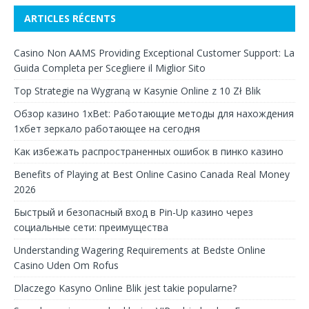
ARTICLES RÉCENTS
Casino Non AAMS Providing Exceptional Customer Support: La
Guida Completa per Scegliere il Miglior Sito
Top Strategie na Wygraną w Kasynie Online z 10 Zł Blik
Обзор казино 1xBet: Работающие методы для нахождения
1хбет зеркало работающее на сегодня
Как избежать распространенных ошибок в пинко казино
Benefits of Playing at Best Online Casino Canada Real Money
2026
Быстрый и безопасный вход в Pin-Up казино через
социальные сети: преимущества
Understanding Wagering Requirements at Bedste Online
Casino Uden Om Rofus
Dlaczego Kasyno Online Blik jest takie popularne?