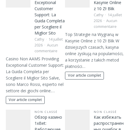
Exceptional
Kasynie Online
Customer
z 10 Zł Blik
Support: La
Cathy
14 juillet
Guida Completa
2026
Aucun
per Scegliere il
commentaire
Miglior Sito
Top Strategie na Wygraną w
Cathy
14 juillet
Kasynie Online z 10 Zł Blik W
2026
Aucun
dzisiejszych czasach, kasyna
commentaire
online zyskują na popularności,
Casino Non AAMS Providing
a korzystanie z takich metod
Exceptional Customer Support:
płatności…
La Guida Completa per
Voir article complet
Scegliere il Miglior Sito Salve,
sono Marco Rossi, esperto nel
settore dei giochi online.…
Voir article complet
NON CLASSÉ
NON CLASSÉ
Обзор казино
Как избежать
1xBet:
распространен
Работающие
ных ошибок в