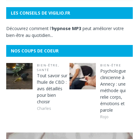
LES CONSEILS DE VIGILIO.FR
Découvrez comment l'
hypnose MP3
peut améliorer votre
bien-être au quotidien...
NOS COUPS DE COEUR
BIEN-ÊTRE
,
BIEN-ÊTRE
SANTÉ
Psychologue
Tout savoir sur
clinicienne à
l’huile de CBD :
Annecy : une
avis détaillés
méthode qui
pour bien
relie corps,
choisir
émotions et
Charles
parole
Rojo