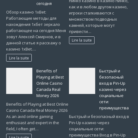
пинко казино В казино пинко,
сегодня
как и в любом другом казино,
Обзор казино 1xBet:
игроки сталкиваются с
Работающие методы для
множеством подводных
нахождения 1хбет зеркало
камней, которые могут
работающее на сегодня Меня
привести…
зовут Алексей Смирнов, и в
Lire la suite
данной статье я расскажу о
казино 1xBet.…
Lire la suite
Benefits of
Быстрый и
Playing at Best
безопасный
Online Casino
вход в Pin-Up
Canada Real
казино через
Money 2026
социальные
сети:
Benefits of Playing at Best Online
преимущества
Casino Canada Real Money 2026
As an avid online gaming
Быстрый и безопасный вход в
enthusiast and expert in the
Pin-Up казино через
field, I often get…
социальные сети:
преимущества Вход в Pin-Up
Lire la suite