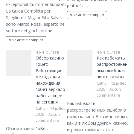
Exceptional Customer Support:
płatności…
La Guida Completa per
Voir article complet
Scegliere il Miglior Sito Salve,
sono Marco Rossi, esperto nel
settore dei giochi online.…
Voir article complet
NON CLASSÉ
NON CLASSÉ
Обзор казино
Как избежать
1xBet:
распространен
Работающие
ных ошибок в
методы для
пинко казино
нахождения
Cathy
12 juillet
1хбет зеркало
2026
Aucun
работающее
commentaire
на сегодня
Как избежать
Cathy
14 juillet
распространенных ошибок в
2026
Aucun
пинко казино В казино пинко,
commentaire
как и в любом другом казино,
Обзор казино 1xBet:
игроки сталкиваются с