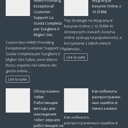
AAMS Providing
Wygraną w
Exceptional
Kasynie Online z
Customer
10 Zł Blik
Support: La
Top Strategie na Wygraną w
Guida Completa
Kasynie Online z 10 Zł Blik W
per Scegliere il
dzisiejszych czasach, kasyna
Miglior Sito
online zyskują na popularności, a
Casino Non AAMS Providing
korzystanie z takich metod
Exceptional Customer Support: La
płatności…
Guida Completa per Scegliere il
Lire la suite
Miglior Sito Salve, sono Marco
Rossi, esperto nel settore dei
giochi online.…
Lire la suite
Обзор казино
Как избежать
1xBet:
распространен
Работающие
ных ошибок в
методы для
пинко казино
нахождения
Как избежать
1хбет зеркало
распространенных ошибок в
работающее на