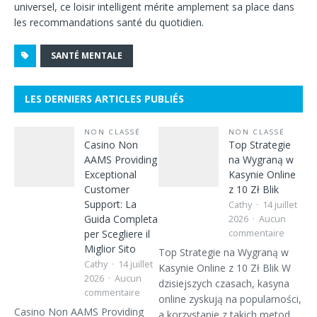
universel, ce loisir intelligent mérite amplement sa place dans
les recommandations santé du quotidien.
SANTÉ MENTALE
LES DERNIERS ARTICLES PUBLIÉS
NON CLASSÉ
NON CLASSÉ
Casino Non
Top Strategie
AAMS Providing
na Wygraną w
Exceptional
Kasynie Online
Customer
z 10 Zł Blik
Support: La
Cathy
14 juillet
Guida Completa
2026
Aucun
per Scegliere il
commentaire
Miglior Sito
Top Strategie na Wygraną w
Cathy
14 juillet
Kasynie Online z 10 Zł Blik W
2026
Aucun
dzisiejszych czasach, kasyna
commentaire
online zyskują na popularności,
Casino Non AAMS Providing
a korzystanie z takich metod