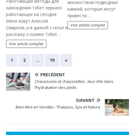
Работающие методы для
множеством подводных
нахождения 1хбет зеркало
камней, которые могут
работающее на сегодня
привести…
Меня зовут Алексей
Voir article complet
Смирнов, и в данной статье я
расскажу о казино 1xBet.…
Voir article complet
1
2
…
79
»
PRÉCÉDENT
Chaussures et chaussettes : leur rôle dans
l’hydratation des pieds
SUIVANT
Bien-être en Vendée : Thalasso, Spa et Nature