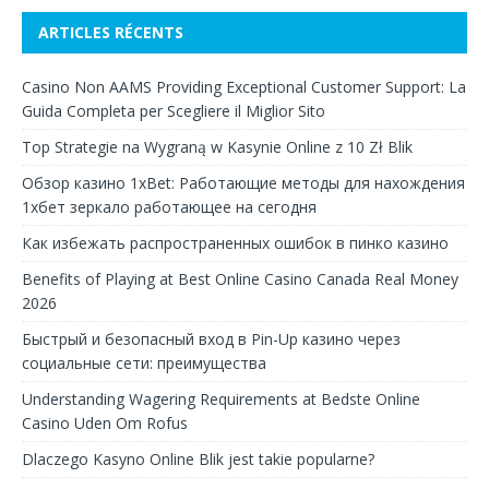
ARTICLES RÉCENTS
Casino Non AAMS Providing Exceptional Customer Support: La
Guida Completa per Scegliere il Miglior Sito
Top Strategie na Wygraną w Kasynie Online z 10 Zł Blik
Обзор казино 1xBet: Работающие методы для нахождения
1хбет зеркало работающее на сегодня
Как избежать распространенных ошибок в пинко казино
Benefits of Playing at Best Online Casino Canada Real Money
2026
Быстрый и безопасный вход в Pin-Up казино через
социальные сети: преимущества
Understanding Wagering Requirements at Bedste Online
Casino Uden Om Rofus
Dlaczego Kasyno Online Blik jest takie popularne?