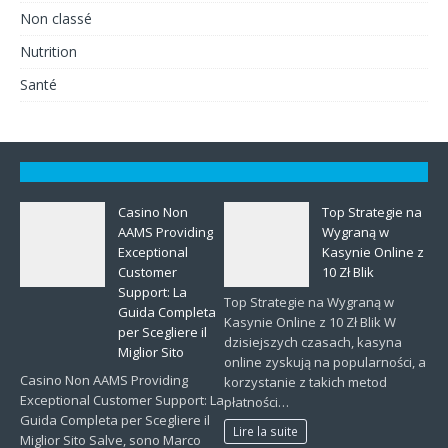
Non classé
Nutrition
Santé
Casino Non
Top Strategie na
AAMS Providing
Wygraną w
Exceptional
Kasynie Online z
Customer
10 Zł Blik
Support: La
Top Strategie na Wygraną w
Guida Completa
Kasynie Online z 10 Zł Blik W
per Scegliere il
dzisiejszych czasach, kasyna
Miglior Sito
online zyskują na popularności, a
Casino Non AAMS Providing
korzystanie z takich metod
Exceptional Customer Support: La
płatności…
Guida Completa per Scegliere il
Lire la suite
Miglior Sito Salve, sono Marco