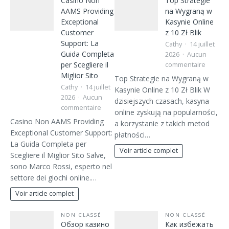
Casino Non
Top Strategie
AAMS Providing
na Wygraną w
Exceptional
Kasynie Online
Customer
z 10 Zł Blik
Support: La
Cathy
14 juillet
Guida Completa
2026
Aucun
per Scegliere il
commentaire
Miglior Sito
Top Strategie na Wygraną w
Cathy
14 juillet
Kasynie Online z 10 Zł Blik W
2026
Aucun
dzisiejszych czasach, kasyna
commentaire
online zyskują na popularności,
Casino Non AAMS Providing
a korzystanie z takich metod
Exceptional Customer Support:
płatności…
La Guida Completa per
Voir article complet
Scegliere il Miglior Sito Salve,
sono Marco Rossi, esperto nel
settore dei giochi online.…
Voir article complet
NON CLASSÉ
NON CLASSÉ
Обзор казино
Как избежать