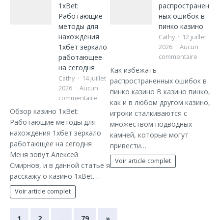
1xBet:
распространен
Работающие
ных ошибок в
методы для
пинко казино
нахождения
Cathy
12 juillet
1хбет зеркало
2026
Aucun
работающее
commentaire
на сегодня
Как избежать
Cathy
14 juillet
распространенных ошибок в
2026
Aucun
пинко казино В казино пинко,
commentaire
как и в любом другом казино,
Обзор казино 1xBet:
игроки сталкиваются с
Работающие методы для
множеством подводных
нахождения 1хбет зеркало
камней, которые могут
работающее на сегодня
привести…
Меня зовут Алексей
Voir article complet
Смирнов, и в данной статье я
расскажу о казино 1xBet.…
Voir article complet
1
2
…
79
»