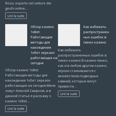
Rossi, esperto nel settore dei
giochi online.…
Lire la suite
Обзор казино
Как избежать
1xBet:
распространен
Работающие
ных ошибок в
методы для
пинко казино
нахождения
Как избежать
1хбет зеркало
распространенных ошибок в
работающее на
пинко казино В казино пинко,
сегодня
как и в любом другом казино,
Обзор казино 1xBet:
игроки сталкиваются с
Работающие методы для
множеством подводных
нахождения 1хбет зеркало
камней, которые могут
работающее на сегодня Меня
привести…
зовут Алексей Смирнов, и в
Lire la suite
данной статье я расскажу о
казино 1xBet.…
Lire la suite