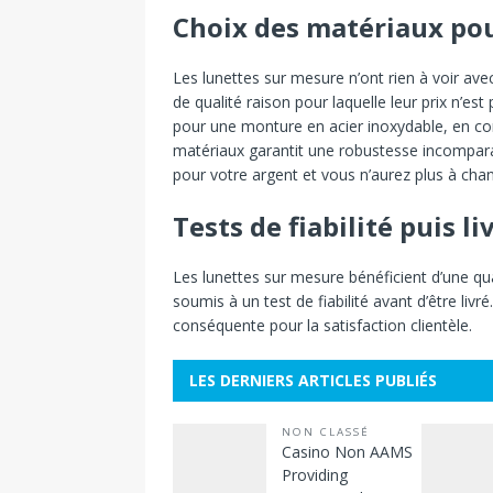
Choix des matériaux po
Les lunettes sur mesure n’ont rien à voir ave
de qualité raison pour laquelle leur prix n’e
pour une monture en acier inoxydable, en cor
matériaux garantit une robustesse incompara
pour votre argent et vous n’aurez plus à cha
Tests de fiabilité puis li
Les lunettes sur mesure bénéficient d’une qua
soumis à un test de fiabilité avant d’être li
conséquente pour la satisfaction clientèle.
LES DERNIERS ARTICLES PUBLIÉS
NON CLASSÉ
Casino Non AAMS
Providing