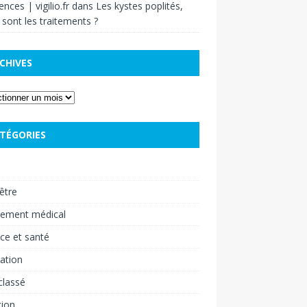
ences | vigilio.fr
dans
Les kystes poplités,
 sont les traitements ?
CHIVES
TÉGORIES
être
pement médical
ce et santé
ation
classé
tion