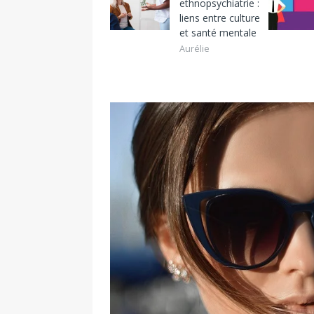
ethnopsychiatrie :
liens entre culture
et santé mentale
Aurélie