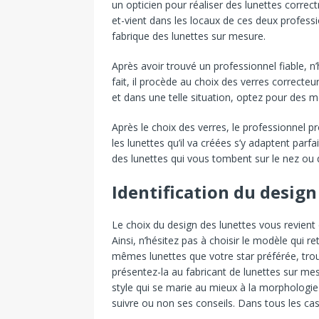
un opticien pour réaliser des lunettes correct
et-vient dans les locaux de ces deux profess
fabrique des lunettes sur mesure.
Après avoir trouvé un professionnel fiable, 
fait, il procède au choix des verres correcteurs
et dans une telle situation, optez pour des m
Après le choix des verres, le professionnel 
les lunettes qu’il va créées s’y adaptent parf
des lunettes qui vous tombent sur le nez ou q
Identification du design
Le choix du design des lunettes vous revient
Ainsi, n’hésitez pas à choisir le modèle qui re
mêmes lunettes que votre star préférée, trou
présentez-la au fabricant de lunettes sur me
style qui se marie au mieux à la morphologie
suivre ou non ses conseils. Dans tous les cas, 