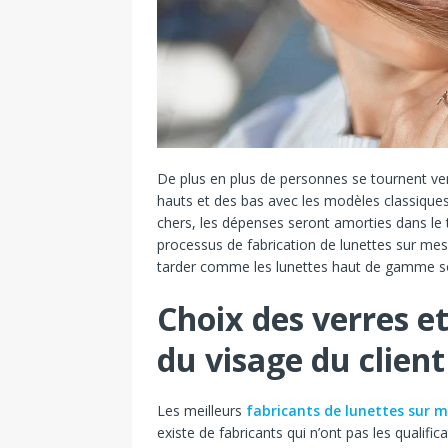
De plus en plus de personnes se tournent ver
hauts et des bas avec les modèles classiqu
chers, les dépenses seront amorties dans le t
processus de fabrication de lunettes sur mesu
tarder comme les lunettes haut de gamme so
Choix des verres e
du visage du client
Les meilleurs
fabricants de lunettes sur 
existe de fabricants qui n’ont pas les qualifica