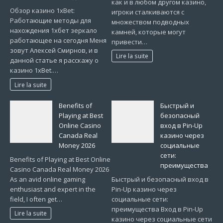
как и в любом другом казино,
Обзор казино 1xBet:
игроки сталкиваются с
Работающие методы для
множеством подводных
нахождения 1хбет зеркало
камней, которые могут
работающее на сегодня Меня
привести…
зовут Алексей Смирнов, и в
Lire la suite
данной статье я расскажу о
казино 1xBet.…
Lire la suite
Benefits of
Быстрый и
Playing at Best
безопасный
Online Casino
вход в Pin-Up
Canada Real
казино через
Money 2026
социальные
сети:
Benefits of Playing at Best Online
преимущества
Casino Canada Real Money 2026
As an avid online gaming
Быстрый и безопасный вход в
enthusiast and expert in the
Pin-Up казино через
field, I often get…
социальные сети:
преимущества Вход в Pin-Up
Lire la suite
казино через социальные сети