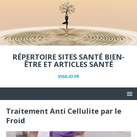
RÉPERTOIRE SITES SANTÉ BIEN-
ÊTRE ET ARTICLES SANTÉ
VIGILIO.FR
Traitement Anti Cellulite par le
Froid