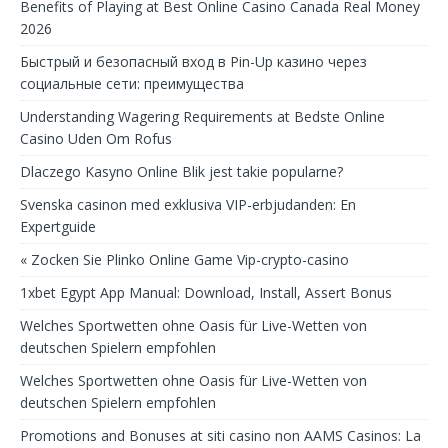
Benefits of Playing at Best Online Casino Canada Real Money
2026
Быстрый и безопасный вход в Pin-Up казино через
социальные сети: преимущества
Understanding Wagering Requirements at Bedste Online
Casino Uden Om Rofus
Dlaczego Kasyno Online Blik jest takie popularne?
Svenska casinon med exklusiva VIP-erbjudanden: En
Expertguide
« Zocken Sie Plinko Online Game Vip-crypto-casino
1xbet Egypt App Manual: Download, Install, Assert Bonus
Welches Sportwetten ohne Oasis für Live-Wetten von
deutschen Spielern empfohlen
Welches Sportwetten ohne Oasis für Live-Wetten von
deutschen Spielern empfohlen
Promotions and Bonuses at siti casino non AAMS Casinos: La