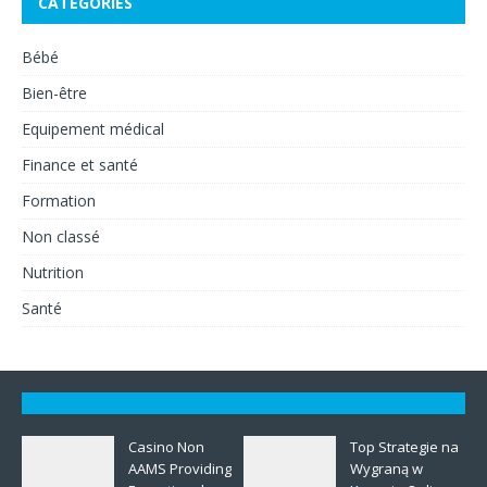
CATÉGORIES
Bébé
Bien-être
Equipement médical
Finance et santé
Formation
Non classé
Nutrition
Santé
Casino Non
Top Strategie na
AAMS Providing
Wygraną w