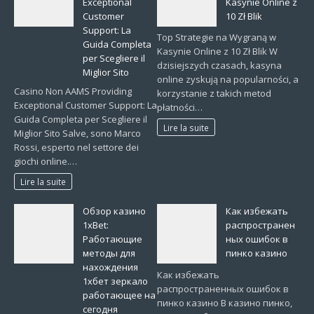
Exceptional
Kasynie Online z
Customer
10 Zł Blik
Support: La
Top Strategie na Wygraną w
Guida Completa
Kasynie Online z 10 Zł Blik W
per Scegliere il
dzisiejszych czasach, kasyna
Miglior Sito
online zyskują na popularności, a
Casino Non AAMS Providing
korzystanie z takich metod
Exceptional Customer Support: La
płatności…
Guida Completa per Scegliere il
Lire la suite
Miglior Sito Salve, sono Marco
Rossi, esperto nel settore dei
giochi online.…
Lire la suite
Обзор казино
Как избежать
1xBet:
распространен
Работающие
ных ошибок в
методы для
пинко казино
нахождения
Как избежать
1хбет зеркало
распространенных ошибок в
работающее на
пинко казино В казино пинко,
сегодня