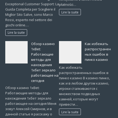
Exceptional Customer Support: La
płatności…
Guida Completa per Scegliere il
Lire la suite
Miglior Sito Salve, sono Marco
Rossi, esperto nel settore dei
giochi online.…
Lire la suite
Обзор казино
Как избежать
1xBet:
распространен
Работающие
ных ошибок в
методы для
пинко казино
нахождения
Как избежать
1хбет зеркало
распространенных ошибок в
работающее на
пинко казино В казино пинко,
сегодня
как и в любом другом казино,
Обзор казино 1xBet:
игроки сталкиваются с
Работающие методы для
множеством подводных
нахождения 1хбет зеркало
камней, которые могут
работающее на сегодня Меня
привести…
зовут Алексей Смирнов, и в
Lire la suite
данной статье я расскажу о