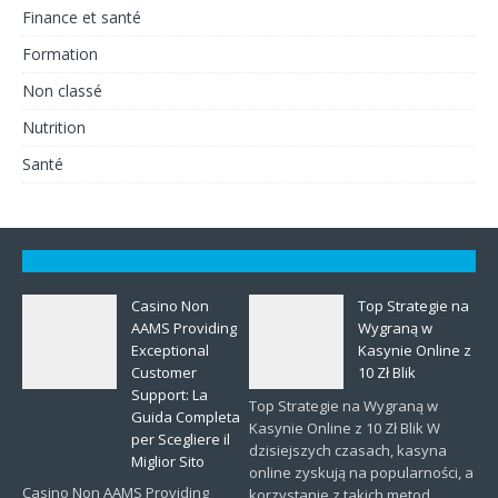
Finance et santé
Formation
Non classé
Nutrition
Santé
Casino Non
Top Strategie na
AAMS Providing
Wygraną w
Exceptional
Kasynie Online z
Customer
10 Zł Blik
Support: La
Top Strategie na Wygraną w
Guida Completa
Kasynie Online z 10 Zł Blik W
per Scegliere il
dzisiejszych czasach, kasyna
Miglior Sito
online zyskują na popularności, a
Casino Non AAMS Providing
korzystanie z takich metod