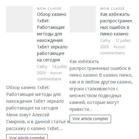
NON CLASSÉ
NON CLASSÉ
Обзор казино
Как избежать
1xBet:
распространен
Работающие
ных ошибок в
методы для
пинко казино
нахождения
Cathy
12 juillet
1хбет зеркало
2026
Aucun
работающее
commentaire
на сегодня
Как избежать
Cathy
14 juillet
распространенных ошибок в
2026
Aucun
пинко казино В казино пинко,
commentaire
как и в любом другом казино,
Обзор казино 1xBet:
игроки сталкиваются с
Работающие методы для
множеством подводных
нахождения 1хбет зеркало
камней, которые могут
работающее на сегодня
привести…
Меня зовут Алексей
Voir article complet
Смирнов, и в данной статье я
расскажу о казино 1xBet.…
Voir article complet