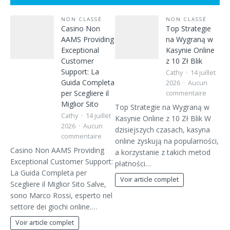
NON CLASSÉ
NON CLASSÉ
Casino Non
Top Strategie
AAMS Providing
na Wygraną w
Exceptional
Kasynie Online
Customer
z 10 Zł Blik
Support: La
Cathy
14 juillet
Guida Completa
2026
Aucun
per Scegliere il
commentaire
Miglior Sito
Top Strategie na Wygraną w
Cathy
14 juillet
Kasynie Online z 10 Zł Blik W
2026
Aucun
dzisiejszych czasach, kasyna
commentaire
online zyskują na popularności,
Casino Non AAMS Providing
a korzystanie z takich metod
Exceptional Customer Support:
płatności…
La Guida Completa per
Voir article complet
Scegliere il Miglior Sito Salve,
sono Marco Rossi, esperto nel
settore dei giochi online.…
Voir article complet