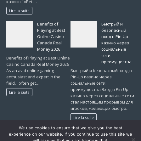
казино 1xBet.…
Lire la suite
Benefits of
Быстрый и
Playing at Best
безопасный
Online Casino
вход в Pin-Up
Canada Real
казино через
Money 2026
социальные
сети:
Benefits of Playing at Best Online
преимущества
Casino Canada Real Money 2026
As an avid online gaming
Быстрый и безопасный вход в
enthusiast and expert in the
Pin-Up казино через
field, I often get…
социальные сети:
преимущества Вход в Pin-Up
Lire la suite
казино через социальные сети
стал настоящим прорывом для
игроков, желающих быстро…
Lire la suite
We use cookies to ensure that we give you the best
1
2
…
53
»
experience on our website. If you continue to use this site we
will assume that you are happy with it.