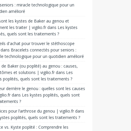
seniors : miracle technologique pour un
dien amélioré
ont les kystes de Baker au genou et
nt les traiter | vigilio.fr
dans
Les kystes
tés, quels sont les traitements ?
ils d'achat pour trouver le stéthoscope
dans
Bracelets connectés pour seniors :
le technologique pour un quotidien amélioré
 de Baker (ou poplité) au genou : causes,
ômes et solutions | vigilio.fr
dans
Les
s poplités, quels sont les traitements ?
ur derrière le genou : quelles sont les causes
gilio.fr
dans
Les kystes poplités, quels sont
raitements ?
ices pour l’arthrose du genou | vigilio.fr
dans
ystes poplités, quels sont les traitements ?
te vs. Kyste poplité : Comprendre les