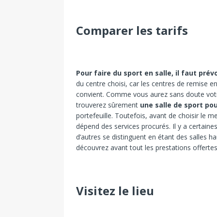
Comparer les tarifs
Pour faire du sport en salle, il faut pr
du centre choisi, car les centres de remise en 
convient. Comme vous aurez sans doute votre
trouverez sûrement
une
salle de sport p
portefeuille. Toutefois, avant de choisir le 
dépend des services procurés. Il y a certaines
d’autres se distinguent en étant des salles h
découvrez avant tout les prestations offertes 
Visitez le lieu