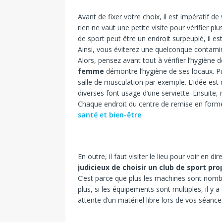
Avant de fixer votre choix, il est impératif de v
rien ne vaut une petite visite pour vérifier 
de sport peut être un endroit surpeuplé, il e
Ainsi, vous éviterez une quelconque contami
Alors, pensez avant tout à vérifier l’hygiène d
femme
démontre l’hygiène de ses locaux. P
salle de musculation par exemple. L’idée est 
diverses font usage d’une serviette. Ensuite, n
Chaque endroit du centre de remise en forme 
santé et bien-être
.
En outre, il faut visiter le lieu pour voir en 
judicieux de choisir un club de sport 
C’est parce que plus les machines sont nomb
plus, si les équipements sont multiples, il 
attente d’un matériel libre lors de vos séanc