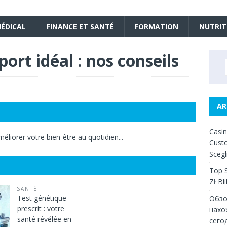
ÉDICAL
FINANCE ET SANTÉ
FORMATION
NUTRIT
sport idéal : nos conseils
AR
Casi
éliorer votre bien-être au quotidien...
Cust
Scegli
Top S
Zł Bli
SANTÉ
Test génétique
Обзо
prescrit : votre
нахо
santé révélée en
сего