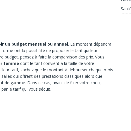
Sant
évoir un budget mensuel ou annuel
. Le montant dépendra
forme ont la possibilité de proposer le tarif qui leur
 budget, pensez à faire la comparaison des prix. Vous
our femme
dont le tarif convient à la taille de votre
meilleur tarif, sachez que le montant à débourser chaque mois
 salles qui offrent des prestations classiques alors que
aut de gamme. Dans ce cas, avant de fixer votre choix,
par le tarif qui vous séduit.