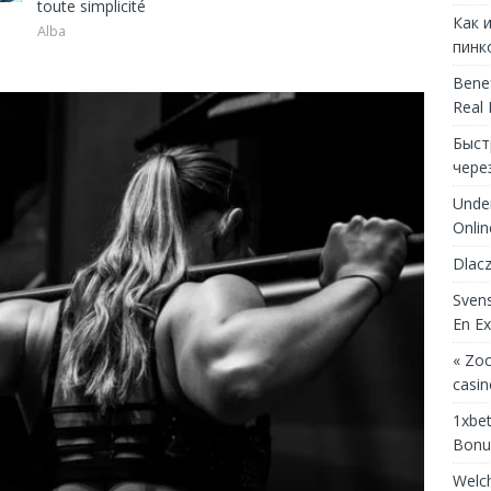
toute simplicité
Как 
Alba
пинк
Benef
Real
Быст
чере
Unde
Onli
Dlacz
Svens
En Ex
« Zoc
casin
1xbet
Bonu
Welch