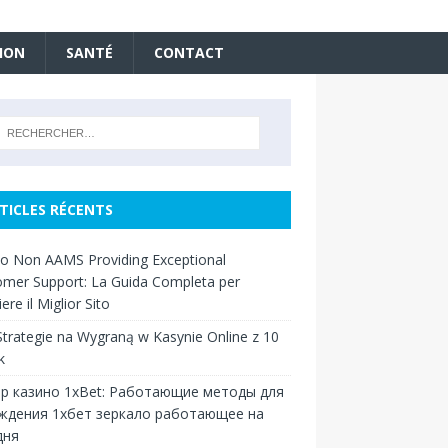
ION
SANTÉ
CONTACT
TICLES RÉCENTS
no Non AAMS Providing Exceptional
omer Support: La Guida Completa per
ere il Miglior Sito
trategie na Wygraną w Kasynie Online z 10
k
р казино 1xBet: Работающие методы для
ждения 1хбет зеркало работающее на
дня