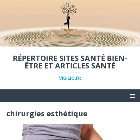
RÉPERTOIRE SITES SANTÉ BIEN-
ÊTRE ET ARTICLES SANTÉ
VIGILIO.FR
chirurgies esthétique