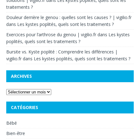
solutions | vigilio.fr
dans
Les kystes poplités, quels sont les
traitements ?
Douleur derrière le genou : quelles sont les causes ? | vigilio.fr
dans
Les kystes poplités, quels sont les traitements ?
Exercices pour l’arthrose du genou | vigilio.fr
dans
Les kystes
poplités, quels sont les traitements ?
Bursite vs. Kyste poplité : Comprendre les différences |
vigilio.fr
dans
Les kystes poplités, quels sont les traitements ?
ARCHIVES
CATÉGORIES
Bébé
Bien-être