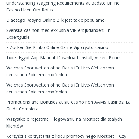
Understanding Wagering Requirements at Bedste Online
Casino Uden Om Rofus
Dlaczego Kasyno Online Blik jest takie popularne?
Svenska casinon med exklusiva VIP-erbjudanden: En
Expertguide
« Zocken Sie Plinko Online Game Vip-crypto-casino
1xbet Egypt App Manual: Download, Install, Assert Bonus
Welches Sportwetten ohne Oasis für Live-Wetten von
deutschen Spielern empfohlen
Welches Sportwetten ohne Oasis für Live-Wetten von
deutschen Spielern empfohlen
Promotions and Bonuses at siti casino non AAMS Casinos: La
Guida Completa
Wszystko o rejestracji i logowaniu na Mostbet dla stałych
klientów
Korzyści z korzystania z kodu promocyjnego Mostbet – Czy