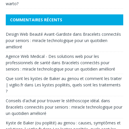
warto?
COMMENTAIRES RÉCENTS
Design Web Beauté Avant-Gardiste
dans
Bracelets connectés
pour seniors : miracle technologique pour un quotidien
amélioré
Agence Web Medical - Des solutions web pour les
professionnels de santé
dans
Bracelets connectés pour
seniors : miracle technologique pour un quotidien amélioré
Que sont les kystes de Baker au genou et comment les traiter
| vigilio.fr
dans
Les kystes poplités, quels sont les traitements
?
Conseils d'achat pour trouver le stéthoscope idéal.
dans
Bracelets connectés pour seniors : miracle technologique pour
un quotidien amélioré
Kyste de Baker (ou poplité) au genou : causes, symptômes et