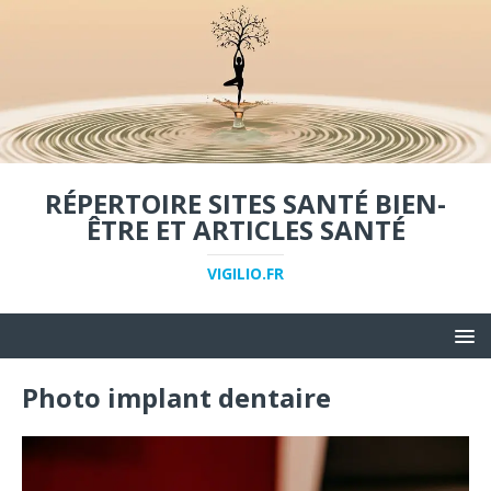
RÉPERTOIRE SITES SANTÉ BIEN-
ÊTRE ET ARTICLES SANTÉ
VIGILIO.FR
Photo implant dentaire