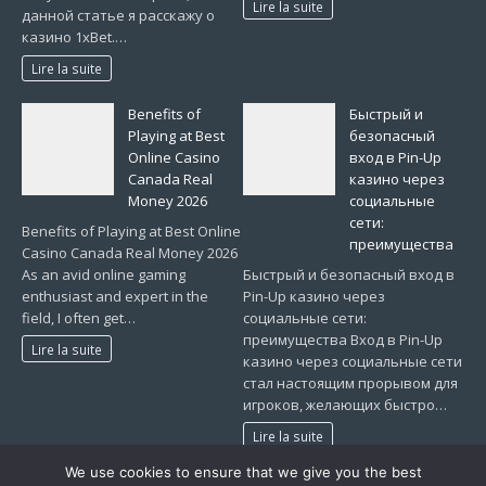
Lire la suite
данной статье я расскажу о
казино 1xBet.…
Lire la suite
Benefits of
Быстрый и
Playing at Best
безопасный
Online Casino
вход в Pin-Up
Canada Real
казино через
Money 2026
социальные
сети:
Benefits of Playing at Best Online
преимущества
Casino Canada Real Money 2026
As an avid online gaming
Быстрый и безопасный вход в
enthusiast and expert in the
Pin-Up казино через
field, I often get…
социальные сети:
преимущества Вход в Pin-Up
Lire la suite
казино через социальные сети
стал настоящим прорывом для
игроков, желающих быстро…
Lire la suite
We use cookies to ensure that we give you the best