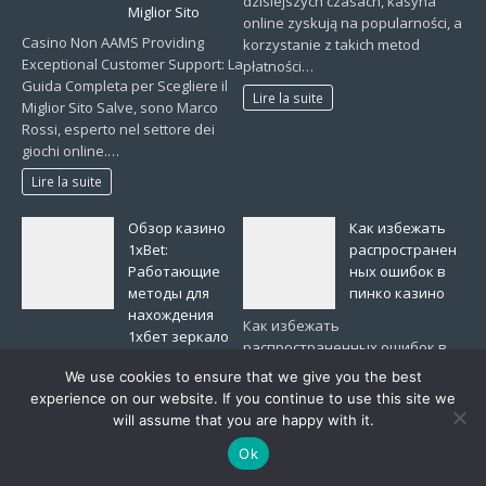
dzisiejszych czasach, kasyna
Miglior Sito
online zyskują na popularności, a
Casino Non AAMS Providing
korzystanie z takich metod
Exceptional Customer Support: La
płatności…
Guida Completa per Scegliere il
Lire la suite
Miglior Sito Salve, sono Marco
Rossi, esperto nel settore dei
giochi online.…
Lire la suite
Обзор казино
Как избежать
1xBet:
распространен
Работающие
ных ошибок в
методы для
пинко казино
нахождения
Как избежать
1хбет зеркало
распространенных ошибок в
работающее на
пинко казино В казино пинко,
We use cookies to ensure that we give you the best
сегодня
как и в любом другом казино,
experience on our website. If you continue to use this site we
Обзор казино 1xBet:
игроки сталкиваются с
will assume that you are happy with it.
Работающие методы для
множеством подводных
нахождения 1хбет зеркало
Ok
камней, которые могут
работающее на сегодня Меня
привести…