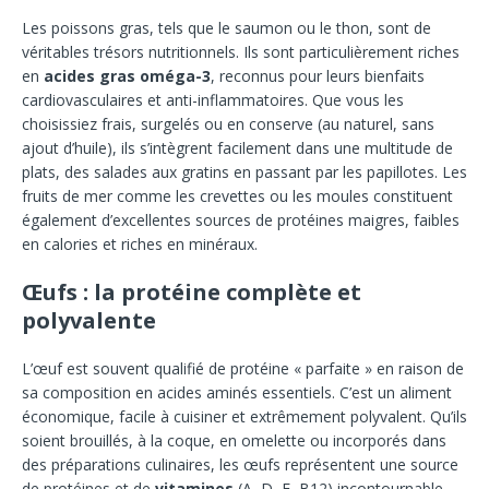
Les poissons gras, tels que le saumon ou le thon, sont de
véritables trésors nutritionnels. Ils sont particulièrement riches
en
acides gras oméga-3
, reconnus pour leurs bienfaits
cardiovasculaires et anti-inflammatoires. Que vous les
choisissiez frais, surgelés ou en conserve (au naturel, sans
ajout d’huile), ils s’intègrent facilement dans une multitude de
plats, des salades aux gratins en passant par les papillotes. Les
fruits de mer comme les crevettes ou les moules constituent
également d’excellentes sources de protéines maigres, faibles
en calories et riches en minéraux.
Œufs : la protéine complète et
polyvalente
L’œuf est souvent qualifié de protéine « parfaite » en raison de
sa composition en acides aminés essentiels. C’est un aliment
économique, facile à cuisiner et extrêmement polyvalent. Qu’ils
soient brouillés, à la coque, en omelette ou incorporés dans
des préparations culinaires, les œufs représentent une source
de protéines et de
vitamines
(A, D, E, B12) incontournable