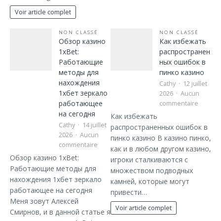
Voir article complet
NON CLASSÉ
NON CLASSÉ
Обзор казино
Как избежать
1xBet:
распространен
Работающие
ных ошибок в
методы для
пинко казино
нахождения
Cathy
12 juillet
1хбет зеркало
2026
Aucun
работающее
commentaire
на сегодня
Как избежать
Cathy
14 juillet
распространенных ошибок в
2026
Aucun
пинко казино В казино пинко,
commentaire
как и в любом другом казино,
Обзор казино 1xBet:
игроки сталкиваются с
Работающие методы для
множеством подводных
нахождения 1хбет зеркало
камней, которые могут
работающее на сегодня
привести…
Меня зовут Алексей
Voir article complet
Смирнов, и в данной статье я