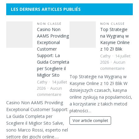
LES DERNIERS ARTICLES PUBLIÉS
NON CLASSÉ
NON CLASSÉ
Casino Non
Top Strategie
AAMS Providing
na Wygraną w
Exceptional
Kasynie Online
Customer
z 10 Zł Blik
Support: La
Cathy
14 juillet
Guida Completa
2026
Aucun
per Scegliere il
commentaire
Miglior Sito
Top Strategie na Wygraną w
Cathy
14 juillet
Kasynie Online z 10 Zł Blik W
2026
Aucun
dzisiejszych czasach, kasyna
commentaire
online zyskują na popularności,
Casino Non AAMS Providing
a korzystanie z takich metod
Exceptional Customer Support:
płatności…
La Guida Completa per
Voir article complet
Scegliere il Miglior Sito Salve,
sono Marco Rossi, esperto nel
settore dei giochi online.…