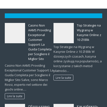
Casino Non
Top Strategie na
AAMS Providing
Wygraną w
Exceptional
Kasynie Online z
Customer
10 Zł Blik
Support: La
Top Strategie na Wygraną w
Guida Completa
Kasynie Online z 10 Zł Blik W
per Scegliere il
dzisiejszych czasach, kasyna
Miglior Sito
online zyskują na popularności, a
Casino Non AAMS Providing
korzystanie z takich metod
Exceptional Customer Support: La
płatności…
Guida Completa per Scegliere il
Lire la suite
Miglior Sito Salve, sono Marco
Rossi, esperto nel settore dei
giochi online.…
Lire la suite
Обзор казино
Как избежать