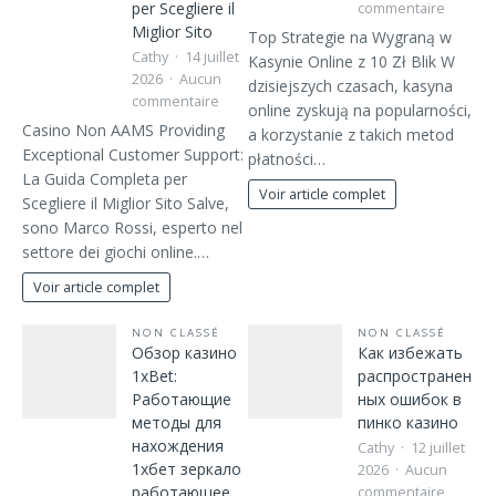
per Scegliere il
commentaire
Miglior Sito
Top Strategie na Wygraną w
Cathy
14 juillet
Kasynie Online z 10 Zł Blik W
2026
Aucun
dzisiejszych czasach, kasyna
commentaire
online zyskują na popularności,
Casino Non AAMS Providing
a korzystanie z takich metod
Exceptional Customer Support:
płatności…
La Guida Completa per
Voir article complet
Scegliere il Miglior Sito Salve,
sono Marco Rossi, esperto nel
settore dei giochi online.…
Voir article complet
NON CLASSÉ
NON CLASSÉ
Обзор казино
Как избежать
1xBet:
распространен
Работающие
ных ошибок в
методы для
пинко казино
нахождения
Cathy
12 juillet
1хбет зеркало
2026
Aucun
работающее
commentaire