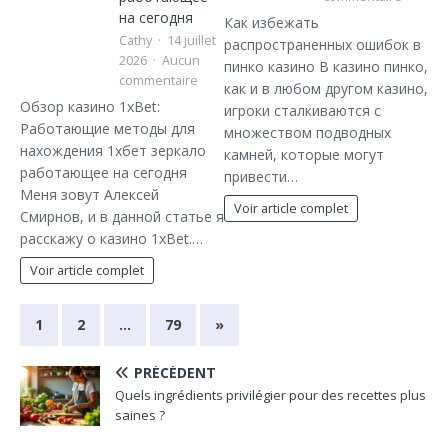
на сегодня
Как избежать
Cathy
14 juillet
распространенных ошибок в
2026
Aucun
пинко казино В казино пинко,
commentaire
как и в любом другом казино,
Обзор казино 1xBet:
игроки сталкиваются с
Работающие методы для
множеством подводных
нахождения 1хбет зеркало
камней, которые могут
работающее на сегодня
привести…
Меня зовут Алексей
Voir article complet
Смирнов, и в данной статье я
расскажу о казино 1xBet.…
Voir article complet
1
2
…
79
»
PRÉCÉDENT
Quels ingrédients privilégier pour des recettes plus
saines ?