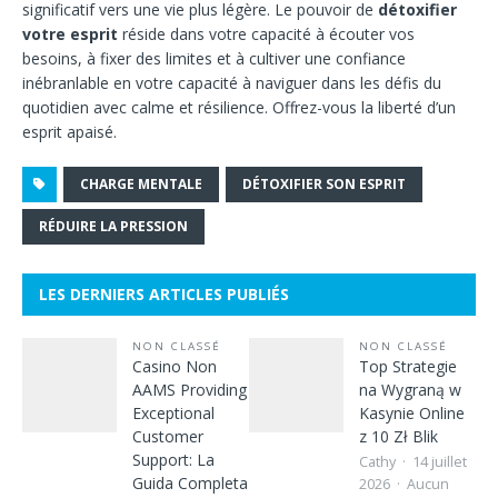
significatif vers une vie plus légère. Le pouvoir de
détoxifier
votre esprit
réside dans votre capacité à écouter vos
besoins, à fixer des limites et à cultiver une confiance
inébranlable en votre capacité à naviguer dans les défis du
quotidien avec calme et résilience. Offrez-vous la liberté d’un
esprit apaisé.
CHARGE MENTALE
DÉTOXIFIER SON ESPRIT
RÉDUIRE LA PRESSION
LES DERNIERS ARTICLES PUBLIÉS
NON CLASSÉ
NON CLASSÉ
Casino Non
Top Strategie
AAMS Providing
na Wygraną w
Exceptional
Kasynie Online
Customer
z 10 Zł Blik
Support: La
Cathy
14 juillet
Guida Completa
2026
Aucun