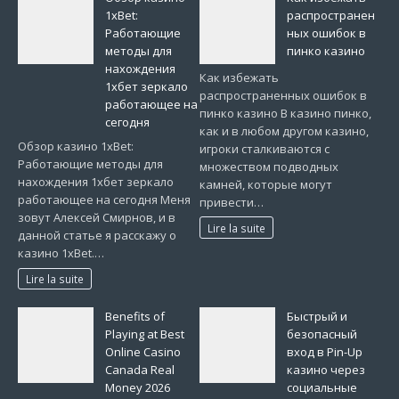
1xBet:
распространен
Работающие
ных ошибок в
методы для
пинко казино
нахождения
Как избежать
1хбет зеркало
распространенных ошибок в
работающее на
пинко казино В казино пинко,
сегодня
как и в любом другом казино,
Обзор казино 1xBet:
игроки сталкиваются с
Работающие методы для
множеством подводных
нахождения 1хбет зеркало
камней, которые могут
работающее на сегодня Меня
привести…
зовут Алексей Смирнов, и в
Lire la suite
данной статье я расскажу о
казино 1xBet.…
Lire la suite
Benefits of
Быстрый и
Playing at Best
безопасный
Online Casino
вход в Pin-Up
Canada Real
казино через
Money 2026
социальные