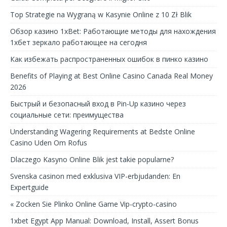
Top Strategie na Wygraną w Kasynie Online z 10 Zł Blik
Обзор казино 1xBet: Работающие методы для нахождения
1хбет зеркало работающее на сегодня
Как избежать распространенных ошибок в пинко казино
Benefits of Playing at Best Online Casino Canada Real Money
2026
Быстрый и безопасный вход в Pin-Up казино через
социальные сети: преимущества
Understanding Wagering Requirements at Bedste Online
Casino Uden Om Rofus
Dlaczego Kasyno Online Blik jest takie popularne?
Svenska casinon med exklusiva VIP-erbjudanden: En
Expertguide
« Zocken Sie Plinko Online Game Vip-crypto-casino
1xbet Egypt App Manual: Download, Install, Assert Bonus