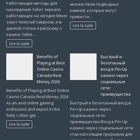
Работающие методы для
множеством подводных
нахождения 1хбет зеркало
камней, которые могут
работающее на сегодня Меня
привести…
зовут Алексей Смирнов, и в
Lire la suite
данной статье я расскажу о
казино 1xBet.…
Lire la suite
Benefits of
Быстрый и
Playing at Best
безопасный
Online Casino
вход в Pin-Up
Canada Real
казино через
Money 2026
социальные
сети:
Benefits of Playing at Best Online
преимущества
Casino Canada Real Money 2026
As an avid online gaming
Быстрый и безопасный вход в
enthusiast and expert in the
Pin-Up казино через
field, I often get…
социальные сети:
преимущества Вход в Pin-Up
Lire la suite
казино через социальные сети
стал настоящим прорывом для