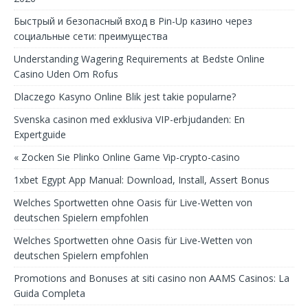
Быстрый и безопасный вход в Pin-Up казино через
социальные сети: преимущества
Understanding Wagering Requirements at Bedste Online
Casino Uden Om Rofus
Dlaczego Kasyno Online Blik jest takie popularne?
Svenska casinon med exklusiva VIP-erbjudanden: En
Expertguide
« Zocken Sie Plinko Online Game Vip-crypto-casino
1xbet Egypt App Manual: Download, Install, Assert Bonus
Welches Sportwetten ohne Oasis für Live-Wetten von
deutschen Spielern empfohlen
Welches Sportwetten ohne Oasis für Live-Wetten von
deutschen Spielern empfohlen
Promotions and Bonuses at siti casino non AAMS Casinos: La
Guida Completa