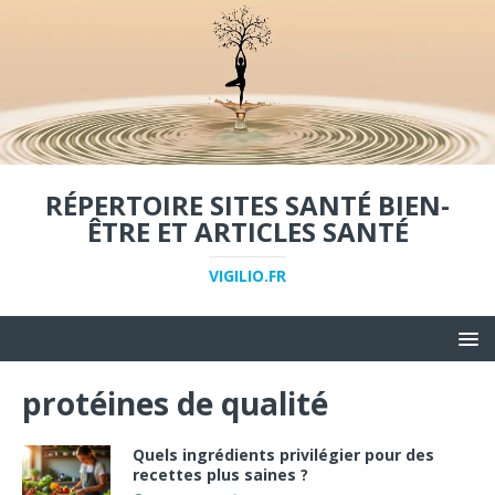
RÉPERTOIRE SITES SANTÉ BIEN-
ÊTRE ET ARTICLES SANTÉ
VIGILIO.FR
protéines de qualité
Quels ingrédients privilégier pour des
recettes plus saines ?