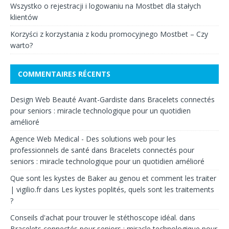
Wszystko o rejestracji i logowaniu na Mostbet dla stałych
klientów
Korzyści z korzystania z kodu promocyjnego Mostbet – Czy
warto?
COMMENTAIRES RÉCENTS
Design Web Beauté Avant-Gardiste
dans
Bracelets connectés
pour seniors : miracle technologique pour un quotidien
amélioré
Agence Web Medical - Des solutions web pour les
professionnels de santé
dans
Bracelets connectés pour
seniors : miracle technologique pour un quotidien amélioré
Que sont les kystes de Baker au genou et comment les traiter
| vigilio.fr
dans
Les kystes poplités, quels sont les traitements
?
Conseils d'achat pour trouver le stéthoscope idéal.
dans
Bracelets connectés pour seniors : miracle technologique pour