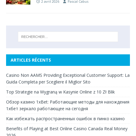
2 avril 2026
Pascal Cabus
ARTICLES RÉCENTS
Casino Non AAMS Providing Exceptional Customer Support: La
Guida Completa per Scegliere il Miglior Sito
Top Strategie na Wygraną w Kasynie Online z 10 Zł Blik
Обзор казино 1xBet: Работающие методы для нахождения
1хбет зеркало работающее на сегодня
Как избежать распространенных ошибок в пинко казино
Benefits of Playing at Best Online Casino Canada Real Money
2026