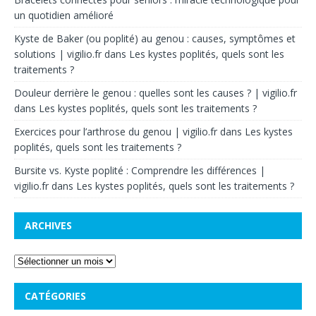
un quotidien amélioré
Kyste de Baker (ou poplité) au genou : causes, symptômes et
solutions | vigilio.fr
dans
Les kystes poplités, quels sont les
traitements ?
Douleur derrière le genou : quelles sont les causes ? | vigilio.fr
dans
Les kystes poplités, quels sont les traitements ?
Exercices pour l’arthrose du genou | vigilio.fr
dans
Les kystes
poplités, quels sont les traitements ?
Bursite vs. Kyste poplité : Comprendre les différences |
vigilio.fr
dans
Les kystes poplités, quels sont les traitements ?
ARCHIVES
CATÉGORIES