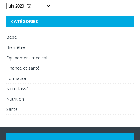
CATÉGORIES
Bébé
Bien-être
Equipement médical
Finance et santé
Formation
Non classé
Nutrition
Santé