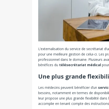
L’externalisation du service de secrétariat d
pour une meilleure gestion de celui-ci. Les pr
professionnel dans le domaine. Plusieurs avant
bénéfices du
télésecrétariat médical
pour
Une plus grande flexibil
Les médecins peuvent bénéficier d’un
servic
besoins, notamment en termes de disponibilit
leur propose une plus grande flexibilité dans 
accomplie en tenant compte des instructions 