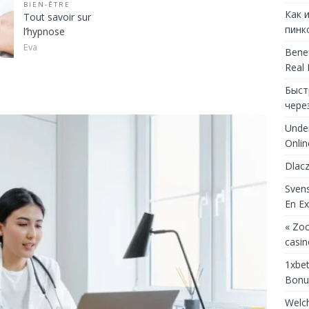
BIEN-ÊTRE
Как 
Tout savoir sur
пинк
l’hypnose
Eva
Benef
Real
Быст
чере
Unde
Onli
Dlacz
Svens
En Ex
« Zoc
casin
1xbet
Bonu
Welch