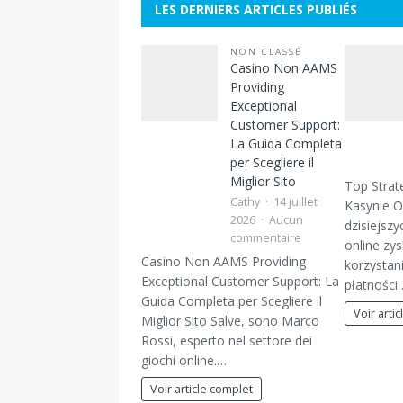
LES DERNIERS ARTICLES PUBLIÉS
NON CLASSÉ
Casino Non AAMS
Providing
Exceptional
Customer Support:
La Guida Completa
per Scegliere il
Miglior Sito
Top Strat
Cathy
14 juillet
Kasynie On
2026
Aucun
dzisiejsz
commentaire
online zys
Casino Non AAMS Providing
korzystan
Exceptional Customer Support: La
płatności
Guida Completa per Scegliere il
Voir arti
Miglior Sito Salve, sono Marco
Rossi, esperto nel settore dei
giochi online.…
Voir article complet