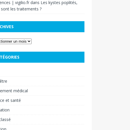
ences | vigilio.fr
dans
Les kystes poplités,
 sont les traitements ?
CHIVES
TÉGORIES
être
pement médical
ce et santé
ation
classé
tion