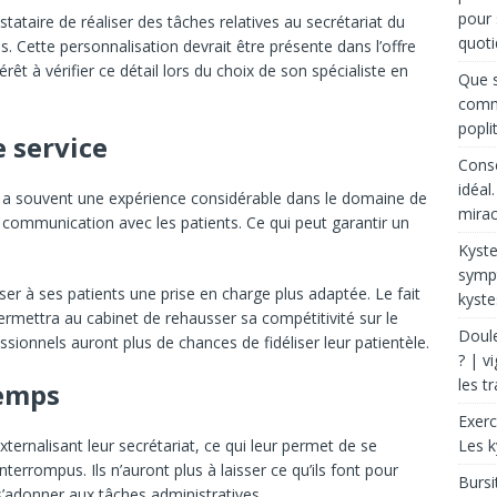
pour 
tataire de réaliser des tâches relatives au secrétariat du
quoti
. Cette personnalisation devrait être présente dans l’offre
rêt à vérifier ce détail lors du choix de son spécialiste en
Que s
comme
popli
 service
Conse
idéal.
a souvent une expérience considérable dans le domaine de
mirac
a communication avec les patients. Ce qui peut garantir un
Kyste
sympt
er à ses patients une prise en charge plus adaptée. Le fait
kyste
permettra au cabinet de rehausser sa compétitivité sur le
Doule
ionnels auront plus de chances de fidéliser leur patientèle.
? | vi
les t
temps
Exerc
Les k
ernalisant leur secrétariat, ce qui leur permet de se
nterrompus. Ils n’auront plus à laisser ce qu’ils font pour
Bursi
’adonner aux tâches administratives.