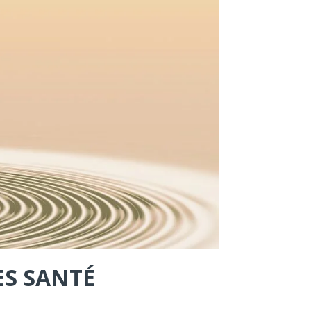
ES SANTÉ