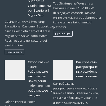
Support: La
Top Strategie na Wygraną w
Guida Completa
Kasynie Online z 10 Zł Blik W
per Scegliere il
dzisiejszych czasach, kasyna
Miglior Sito
online zyskują na popularności, a
Casino Non AAMS Providing
korzystanie z takich metod
Exceptional Customer Support: La
płatności…
Guida Completa per Scegliere il
Lire la suite
Miglior Sito Salve, sono Marco
Rossi, esperto nel settore dei
giochi online.…
Lire la suite
Обзор казино
Как избежать
1xBet:
распространен
Работающие
ных ошибок в
методы для
пинко казино
нахождения
Как избежать
1хбет зеркало
распространенных ошибок в
работающее на
пинко казино В казино пинко,
сегодня
как и в любом другом казино,
Обзор казино 1xBet:
игроки сталкиваются с