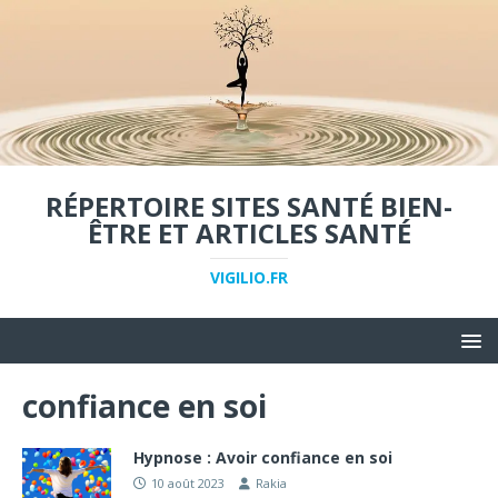
RÉPERTOIRE SITES SANTÉ BIEN-
ÊTRE ET ARTICLES SANTÉ
VIGILIO.FR
confiance en soi
Hypnose : Avoir confiance en soi
10 août 2023
Rakia