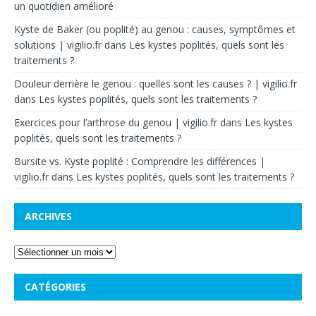
un quotidien amélioré
Kyste de Baker (ou poplité) au genou : causes, symptômes et
solutions | vigilio.fr
dans
Les kystes poplités, quels sont les
traitements ?
Douleur derrière le genou : quelles sont les causes ? | vigilio.fr
dans
Les kystes poplités, quels sont les traitements ?
Exercices pour l’arthrose du genou | vigilio.fr
dans
Les kystes
poplités, quels sont les traitements ?
Bursite vs. Kyste poplité : Comprendre les différences |
vigilio.fr
dans
Les kystes poplités, quels sont les traitements ?
ARCHIVES
CATÉGORIES