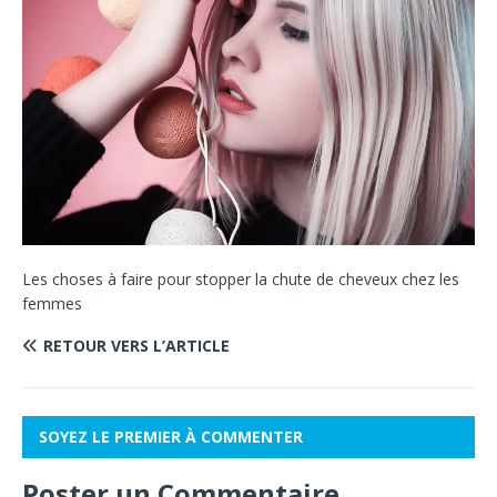
Les choses à faire pour stopper la chute de cheveux chez les
femmes
RETOUR VERS L’ARTICLE
SOYEZ LE PREMIER À COMMENTER
Poster un Commentaire