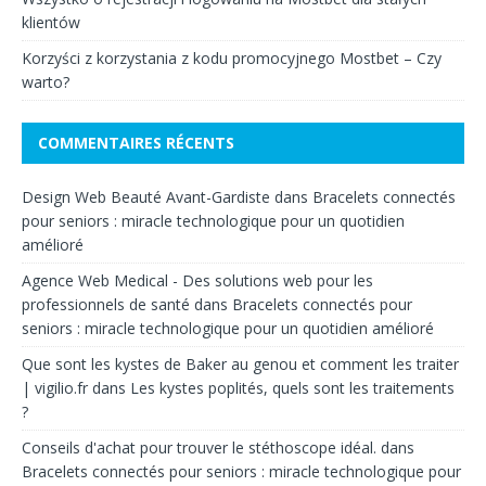
klientów
Korzyści z korzystania z kodu promocyjnego Mostbet – Czy
warto?
COMMENTAIRES RÉCENTS
Design Web Beauté Avant-Gardiste
dans
Bracelets connectés
pour seniors : miracle technologique pour un quotidien
amélioré
Agence Web Medical - Des solutions web pour les
professionnels de santé
dans
Bracelets connectés pour
seniors : miracle technologique pour un quotidien amélioré
Que sont les kystes de Baker au genou et comment les traiter
| vigilio.fr
dans
Les kystes poplités, quels sont les traitements
?
Conseils d'achat pour trouver le stéthoscope idéal.
dans
Bracelets connectés pour seniors : miracle technologique pour