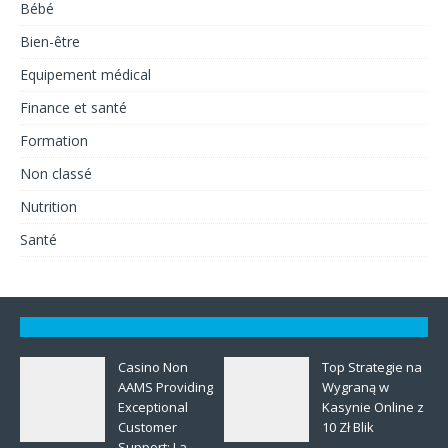
Bébé
Bien-être
Equipement médical
Finance et santé
Formation
Non classé
Nutrition
Santé
Casino Non
Top Strategie na
AAMS Providing
Wygraną w
Exceptional
Kasynie Online z
Customer
10 Zł Blik
Support: La