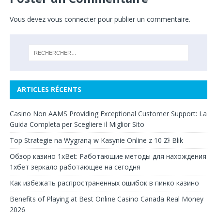
Vous devez
vous connecter
pour publier un commentaire.
ARTICLES RÉCENTS
Casino Non AAMS Providing Exceptional Customer Support: La
Guida Completa per Scegliere il Miglior Sito
Top Strategie na Wygraną w Kasynie Online z 10 Zł Blik
Обзор казино 1xBet: Работающие методы для нахождения
1хбет зеркало работающее на сегодня
Как избежать распространенных ошибок в пинко казино
Benefits of Playing at Best Online Casino Canada Real Money
2026