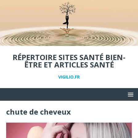
RÉPERTOIRE SITES SANTÉ BIEN-
ÊTRE ET ARTICLES SANTÉ
VIGILIO.FR
chute de cheveux