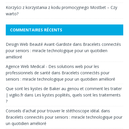
Korzyści z korzystania z kodu promocyjnego Mostbet – Czy
warto?
COMMENTAIRES RÉCENTS
Design Web Beauté Avant-Gardiste
dans
Bracelets connectés
pour seniors : miracle technologique pour un quotidien
amélioré
Agence Web Medical - Des solutions web pour les
professionnels de santé
dans
Bracelets connectés pour
seniors : miracle technologique pour un quotidien amélioré
Que sont les kystes de Baker au genou et comment les traiter
| vigilio.fr
dans
Les kystes poplités, quels sont les traitements
?
Conseils d'achat pour trouver le stéthoscope idéal.
dans
Bracelets connectés pour seniors : miracle technologique pour
un quotidien amélioré