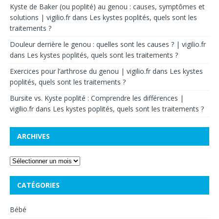
Kyste de Baker (ou poplité) au genou : causes, symptômes et
solutions | vigilio.fr
dans
Les kystes poplités, quels sont les
traitements ?
Douleur derrière le genou : quelles sont les causes ? | vigilio.fr
dans
Les kystes poplités, quels sont les traitements ?
Exercices pour l’arthrose du genou | vigilio.fr
dans
Les kystes
poplités, quels sont les traitements ?
Bursite vs. Kyste poplité : Comprendre les différences |
vigilio.fr
dans
Les kystes poplités, quels sont les traitements ?
ARCHIVES
CATÉGORIES
Bébé