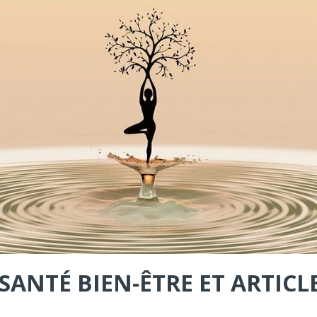
 SANTÉ BIEN-ÊTRE ET ARTICL