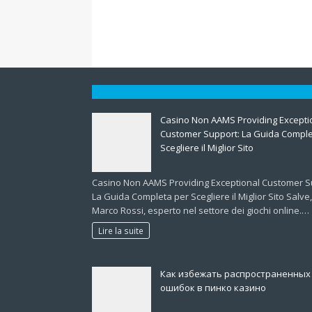
Casino Non AAMS Providing Excepti
Customer Support: La Guida Comple
Scegliere il Miglior Sito
Casino Non AAMS Providing Exceptional Customer S
La Guida Completa per Scegliere il Miglior Sito Salve
Marco Rossi, esperto nel settore dei giochi online.…
Lire la suite
Как избежать распространенных
ошибок в пинко казино