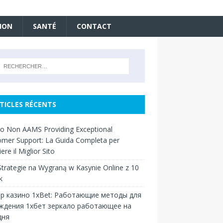
ION
SANTÉ
CONTACT
TICLES RÉCENTS
no Non AAMS Providing Exceptional
omer Support: La Guida Completa per
ere il Miglior Sito
trategie na Wygraną w Kasynie Online z 10
k
р казино 1xBet: Работающие методы для
ждения 1хбет зеркало работающее на
дня