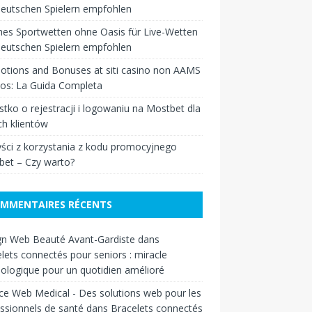
eutschen Spielern empfohlen
es Sportwetten ohne Oasis für Live-Wetten
eutschen Spielern empfohlen
tions and Bonuses at siti casino non AAMS
os: La Guida Completa
tko o rejestracji i logowaniu na Mostbet dla
ch klientów
ści z korzystania z kodu promocyjnego
bet – Czy warto?
MMENTAIRES RÉCENTS
gn Web Beauté Avant-Gardiste
dans
lets connectés pour seniors : miracle
ologique pour un quotidien amélioré
e Web Medical - Des solutions web pour les
ssionnels de santé
dans
Bracelets connectés