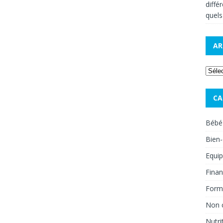
différ
quels
AR
CA
Bébé
Bien-
Equi
Finan
Form
Non 
Nutri