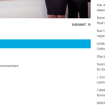
Как 
пинк
Benef
Real
SUIVANT
Быст
чере
Unde
Onli
Dlacz
Svens
commentaire.
En Ex
« Zoc
casin
1xbet
Bonu
Welch