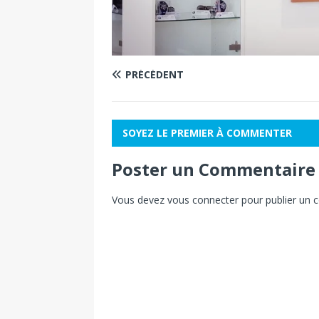
PRÉCÉDENT
SOYEZ LE PREMIER À COMMENTER
Poster un Commentaire
Vous devez
vous connecter
pour publier un 