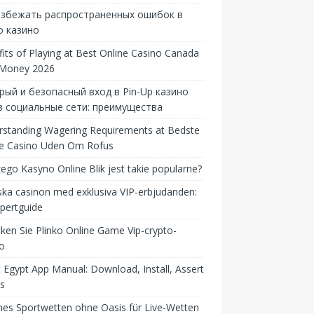
избежать распространенных ошибок в
о казино
its of Playing at Best Online Casino Canada
 Money 2026
рый и безопасный вход в Pin-Up казино
з социальные сети: преимущества
rstanding Wagering Requirements at Bedste
ne Casino Uden Om Rofus
ego Kasyno Online Blik jest takie popularne?
ka casinon med exklusiva VIP-erbjudanden:
pertguide
ken Sie Plinko Online Game Vip-crypto-
o
 Egypt App Manual: Download, Install, Assert
s
es Sportwetten ohne Oasis für Live-Wetten