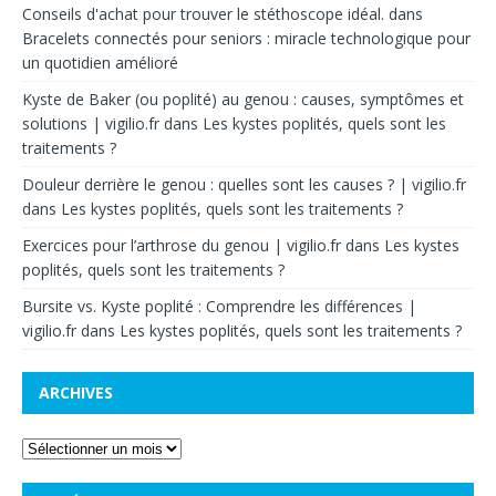
Conseils d'achat pour trouver le stéthoscope idéal.
dans
Bracelets connectés pour seniors : miracle technologique pour
un quotidien amélioré
Kyste de Baker (ou poplité) au genou : causes, symptômes et
solutions | vigilio.fr
dans
Les kystes poplités, quels sont les
traitements ?
Douleur derrière le genou : quelles sont les causes ? | vigilio.fr
dans
Les kystes poplités, quels sont les traitements ?
Exercices pour l’arthrose du genou | vigilio.fr
dans
Les kystes
poplités, quels sont les traitements ?
Bursite vs. Kyste poplité : Comprendre les différences |
vigilio.fr
dans
Les kystes poplités, quels sont les traitements ?
ARCHIVES