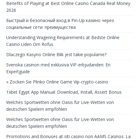
Benefits of Playing at Best Online Casino Canada Real Money
2026
Быстрый и безопасный вход в Pin-Up казино через
социальные сети: преимущества
Understanding Wagering Requirements at Bedste Online
Casino Uden Om Rofus
Dlaczego Kasyno Online Blik jest takie popularne?
Svenska casinon med exklusiva VIP-erbjudanden: En
Expertguide
« Zocken Sie Plinko Online Game Vip-crypto-casino
1xbet Egypt App Manual: Download, Install, Assert Bonus
Welches Sportwetten ohne Oasis für Live-Wetten von
deutschen Spielern empfohlen
Welches Sportwetten ohne Oasis für Live-Wetten von
deutschen Spielern empfohlen
Promotions and Bonuses at siti casino non AAMS Casinos: La