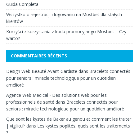
Guida Completa
Wszystko o rejestracji i logowaniu na Mostbet dla stałych
klientów
Korzyści z korzystania z kodu promocyjnego Mostbet – Czy
warto?
COMMENTAIRES RÉCENTS
Design Web Beauté Avant-Gardiste
dans
Bracelets connectés
pour seniors : miracle technologique pour un quotidien
amélioré
Agence Web Medical - Des solutions web pour les
professionnels de santé
dans
Bracelets connectés pour
seniors : miracle technologique pour un quotidien amélioré
Que sont les kystes de Baker au genou et comment les traiter
| vigilio.fr
dans
Les kystes poplités, quels sont les traitements
?