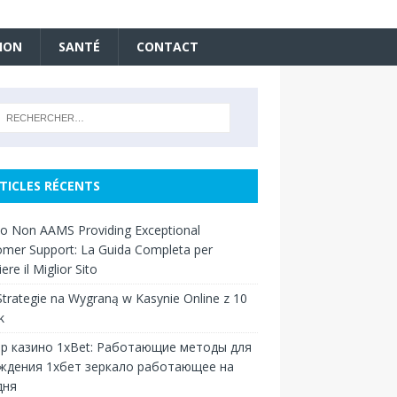
ION
SANTÉ
CONTACT
TICLES RÉCENTS
no Non AAMS Providing Exceptional
omer Support: La Guida Completa per
ere il Miglior Sito
trategie na Wygraną w Kasynie Online z 10
k
р казино 1xBet: Работающие методы для
ждения 1хбет зеркало работающее на
дня