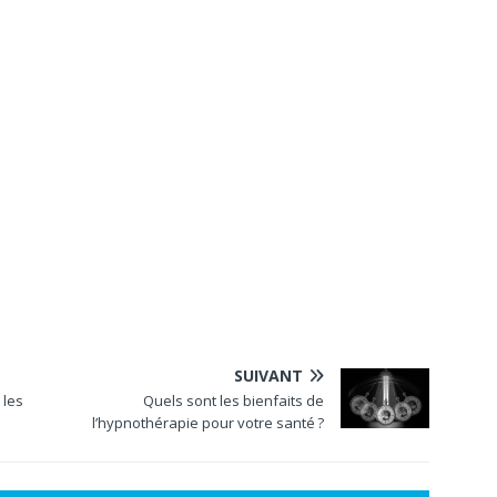
SUIVANT
 les
Quels sont les bienfaits de
l’hypnothérapie pour votre santé ?