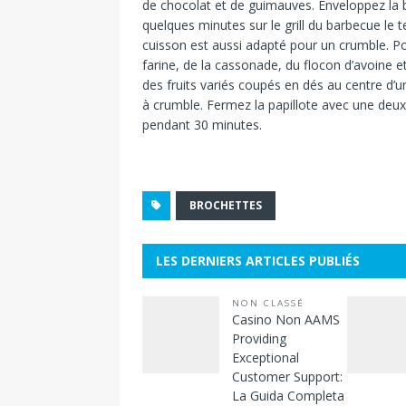
de chocolat et de guimauves. Enveloppez la b
quelques minutes sur le grill du barbecue le
cuisson est aussi adapté pour un crumble. P
farine, de la cassonade, du flocon d’avoine
des fruits variés coupés en dés au centre d’u
à crumble. Fermez la papillote avec une deuxi
pendant 30 minutes.
BROCHETTES
LES DERNIERS ARTICLES PUBLIÉS
NON CLASSÉ
Casino Non AAMS
Providing
Exceptional
Customer Support:
La Guida Completa