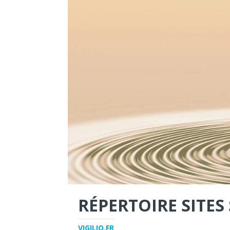
RÉPERTOIRE SITES
VIGILIO.FR