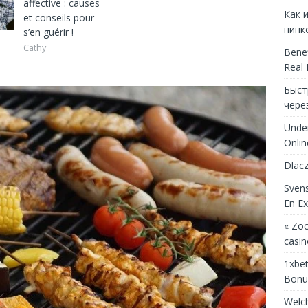
affective : causes
Как 
et conseils pour
пинк
s’en guérir !
Cathy
Benef
Real
Быст
чере
Unde
Onli
Dlacz
Svens
En Ex
« Zoc
casin
1xbet
Bonu
Welch