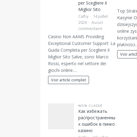
per Scegliere il
Miglior Sito
Top Strat
Cathy
14 juillet
Kasynie On
2026
Aucun
dzisiejsz
commentaire
online zys
Casino Non AAMS Providing
korzystan
Exceptional Customer Support: La
płatności
Guida Completa per Scegliere il
Voir arti
Miglior Sito Salve, sono Marco
Rossi, esperto nel settore dei
giochi online.…
Voir article complet
NON CLASSÉ
Как избежать
распространенны
х ошибок в пинко
казино