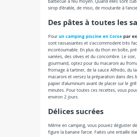
barbecue à feu moyen. Quand elles sont cuite
sirop d’érable, de miso, de moutarde à l’anci
Des pâtes à toutes les s
Pour
un c
amping piscine en Corse
par e
sont rassasiantes et s’accommodent très faci
incontournable. En plus du thon en boîte, pr
variées, des olives et du concombre. Le soir,
gourmand, optez pour du macaroni au froma
fromage à tartiner, de la sauce Alfredo, du l
macaroni et versez la préparation dans des 
papier d’aluminium avant de placer sur le gr
minutes. Pour toutes ces recettes, vous pouve
environ 2 jours.
Délices sucrées
Même en camping, vous pouvez déguster de
figure la banane farcie. Faites une entaille d