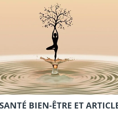
 SANTÉ BIEN-ÊTRE ET ARTICL