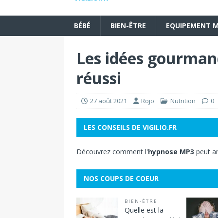
BÉBÉ
BIEN-ÊTRE
EQUIPEMENT M
Les idées gourman
réussi
27 août 2021
Rojo
Nutrition
0
LES CONSEILS DE VIGILIO.FR
Découvrez comment l'
hypnose MP3
peut am
NOS COUPS DE COEUR
BIEN-ÊTRE
Quelle est la