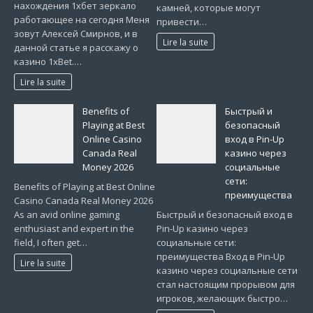
нахождения 1хбет зеркало
камней, которые могут
работающее на сегодня Меня
привести…
зовут Алексей Смирнов, и в
Lire la suite
данной статье я расскажу о
казино 1xBet.…
Lire la suite
Benefits of
Быстрый и
Playing at Best
безопасный
Online Casino
вход в Pin-Up
Canada Real
казино через
Money 2026
социальные
сети:
Benefits of Playing at Best Online
преимущества
Casino Canada Real Money 2026
As an avid online gaming
Быстрый и безопасный вход в
enthusiast and expert in the
Pin-Up казино через
field, I often get…
социальные сети:
преимущества Вход в Pin-Up
Lire la suite
казино через социальные сети
стал настоящим прорывом для
игроков, желающих быстро…