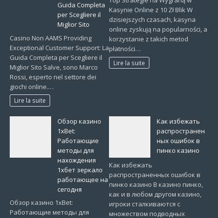
Top Strategie na Wygraną w
Guida Completa
Kasynie Online z 10 Zł Blik W
per Scegliere il
dzisiejszych czasach, kasyna
Miglior Sito
online zyskują na popularności, a
Casino Non AAMS Providing
korzystanie z takich metod
Exceptional Customer Support: La
płatności…
Guida Completa per Scegliere il
Lire la suite
Miglior Sito Salve, sono Marco
Rossi, esperto nel settore dei
giochi online.…
Lire la suite
Обзор казино
Как избежать
1xBet:
распространен
Работающие
ных ошибок в
методы для
пинко казино
нахождения
Как избежать
1хбет зеркало
распространенных ошибок в
работающее на
пинко казино В казино пинко,
сегодня
как и в любом другом казино,
Обзор казино 1xBet:
игроки сталкиваются с
Работающие методы для
множеством подводных