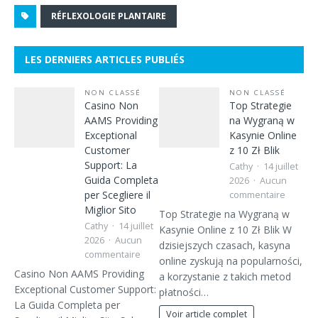
RÉFLEXOLOGIE PLANTAIRE
LES DERNIERS ARTICLES PUBLIÉS
NON CLASSÉ
NON CLASSÉ
Casino Non
Top Strategie
AAMS Providing
na Wygraną w
Exceptional
Kasynie Online
Customer
z 10 Zł Blik
Support: La
Cathy
14 juillet
Guida Completa
2026
Aucun
per Scegliere il
commentaire
Miglior Sito
Top Strategie na Wygraną w
Cathy
14 juillet
Kasynie Online z 10 Zł Blik W
2026
Aucun
dzisiejszych czasach, kasyna
commentaire
online zyskują na popularności,
Casino Non AAMS Providing
a korzystanie z takich metod
Exceptional Customer Support:
płatności…
La Guida Completa per
Voir article complet