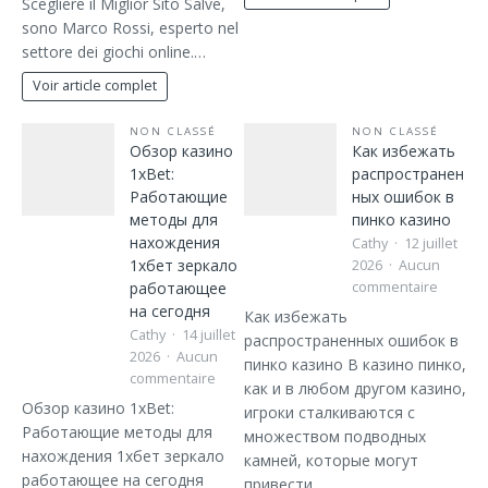
Scegliere il Miglior Sito Salve,
sono Marco Rossi, esperto nel
settore dei giochi online.…
Voir article complet
NON CLASSÉ
NON CLASSÉ
Обзор казино
Как избежать
1xBet:
распространен
Работающие
ных ошибок в
методы для
пинко казино
нахождения
Cathy
12 juillet
1хбет зеркало
2026
Aucun
работающее
commentaire
на сегодня
Как избежать
Cathy
14 juillet
распространенных ошибок в
2026
Aucun
пинко казино В казино пинко,
commentaire
как и в любом другом казино,
Обзор казино 1xBet:
игроки сталкиваются с
Работающие методы для
множеством подводных
нахождения 1хбет зеркало
камней, которые могут
работающее на сегодня
привести…