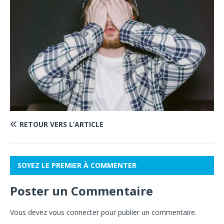
RETOUR VERS L’ARTICLE
SOYEZ LE PREMIER À COMMENTER
Poster un Commentaire
Vous devez
vous connecter
pour publier un commentaire.