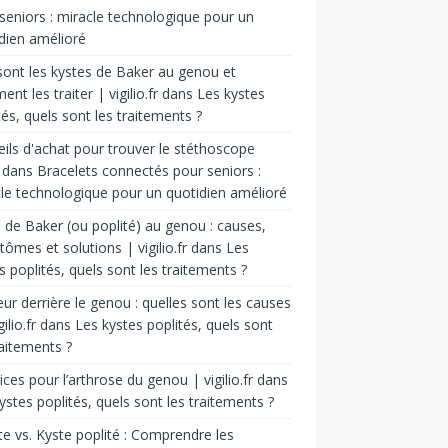
seniors : miracle technologique pour un
dien amélioré
ont les kystes de Baker au genou et
nt les traiter | vigilio.fr
dans
Les kystes
tés, quels sont les traitements ?
ils d'achat pour trouver le stéthoscope
dans
Bracelets connectés pour seniors :
le technologique pour un quotidien amélioré
 de Baker (ou poplité) au genou : causes,
ômes et solutions | vigilio.fr
dans
Les
s poplités, quels sont les traitements ?
ur derrière le genou : quelles sont les causes
gilio.fr
dans
Les kystes poplités, quels sont
raitements ?
ices pour l’arthrose du genou | vigilio.fr
dans
ystes poplités, quels sont les traitements ?
te vs. Kyste poplité : Comprendre les