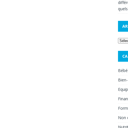
différ
quels
AR
CA
Bébé
Bien-
Equi
Finan
Form
Non 
Nutri