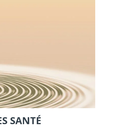
ES SANTÉ