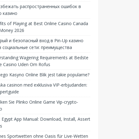
избежать распространенных ошибок в
о казино
its of Playing at Best Online Casino Canada
 Money 2026
рый и безопасный вход в Pin-Up казино
з социальные сети: преимущества
rstanding Wagering Requirements at Bedste
ne Casino Uden Om Rofus
ego Kasyno Online Blik jest takie popularne?
ka casinon med exklusiva VIP-erbjudanden:
pertguide
ken Sie Plinko Online Game Vip-crypto-
o
 Egypt App Manual: Download, Install, Assert
s
es Sportwetten ohne Oasis für Live-Wetten