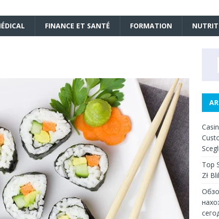
ÉDICAL
FINANCE ET SANTÉ
FORMATION
NUTRIT
AR
Casi
Cust
Scegli
Top S
Zł Bli
Обзо
нахо
сего