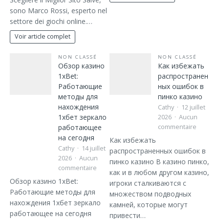
sono Marco Rossi, esperto nel
settore dei giochi online.…
Voir article complet
NON CLASSÉ
NON CLASSÉ
Обзор казино
Как избежать
1xBet:
распространен
Работающие
ных ошибок в
методы для
пинко казино
нахождения
Cathy
12 juillet
1хбет зеркало
2026
Aucun
работающее
commentaire
на сегодня
Как избежать
Cathy
14 juillet
распространенных ошибок в
2026
Aucun
пинко казино В казино пинко,
commentaire
как и в любом другом казино,
Обзор казино 1xBet:
игроки сталкиваются с
Работающие методы для
множеством подводных
нахождения 1хбет зеркало
камней, которые могут
работающее на сегодня
привести…