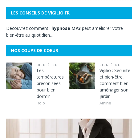
LES CONSEILS DE VIGILIO.FR
Découvrez comment l'
hypnose MP3
peut améliorer votre
bien-être au quotidien...
NOS COUPS DE COEUR
BIEN-ÊTRE
BIEN-ÊTRE
Les
Vigilio : Sécurité
températures
et bien-être,
préconisées
comment bien
pour bien
aménager son
dormir
jardin
Rojo
Amine