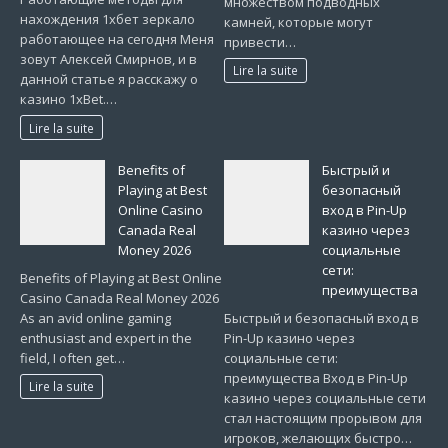
множеством подводных
нахождения 1хбет зеркало
камней, которые могут
работающее на сегодня Меня
привести…
зовут Алексей Смирнов, и в
Lire la suite
данной статье я расскажу о
казино 1xBet.…
Lire la suite
Benefits of
Быстрый и
Playing at Best
безопасный
Online Casino
вход в Pin-Up
Canada Real
казино через
Money 2026
социальные
сети:
Benefits of Playing at Best Online
преимущества
Casino Canada Real Money 2026
As an avid online gaming
Быстрый и безопасный вход в
enthusiast and expert in the
Pin-Up казино через
field, I often get…
социальные сети:
преимущества Вход в Pin-Up
Lire la suite
казино через социальные сети
стал настоящим прорывом для
игроков, желающих быстро…