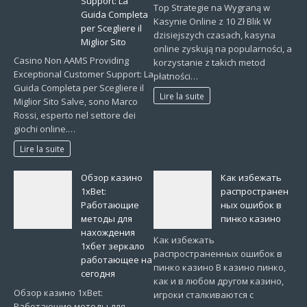
Support: La
Top Strategie na Wygraną w
Guida Completa
Kasynie Online z 10 Zł Blik W
per Scegliere il
dzisiejszych czasach, kasyna
Miglior Sito
online zyskują na popularności, a
Casino Non AAMS Providing
korzystanie z takich metod
Exceptional Customer Support: La
płatności…
Guida Completa per Scegliere il
Lire la suite
Miglior Sito Salve, sono Marco
Rossi, esperto nel settore dei
giochi online.…
Lire la suite
Обзор казино
Как избежать
1xBet:
распространен
Работающие
ных ошибок в
методы для
пинко казино
нахождения
Как избежать
1хбет зеркало
распространенных ошибок в
работающее на
пинко казино В казино пинко,
сегодня
как и в любом другом казино,
Обзор казино 1xBet:
игроки сталкиваются с
Работающие методы для