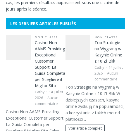
cas, les premiers résultats apparaissent sous une dizaine de
jours après la séance.
LES DERNIERS ARTICLES PUBLIÉS
NON CLASSÉ
NON CLASSÉ
Casino Non
Top Strategie
AAMS Providing
na Wygraną w
Exceptional
Kasynie Online
Customer
z 10 Zł Blik
Support: La
Cathy
14 juillet
Guida Completa
2026
Aucun
per Scegliere il
commentaire
Miglior Sito
Top Strategie na Wygraną w
Cathy
14 juillet
Kasynie Online z 10 Zł Blik W
2026
Aucun
dzisiejszych czasach, kasyna
commentaire
online zyskują na popularności,
Casino Non AAMS Providing
a korzystanie z takich metod
Exceptional Customer Support:
płatności…
La Guida Completa per
Voir article complet
Scegliere il Miglior Sito Salve,