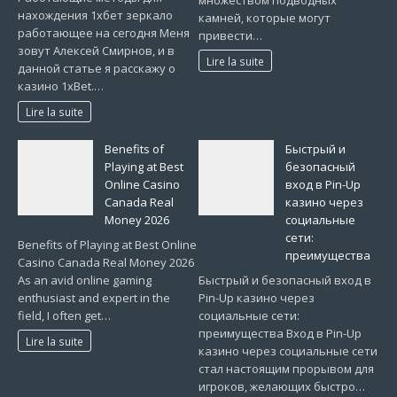
нахождения 1хбет зеркало
камней, которые могут
работающее на сегодня Меня
привести…
зовут Алексей Смирнов, и в
Lire la suite
данной статье я расскажу о
казино 1xBet.…
Lire la suite
Benefits of
Быстрый и
Playing at Best
безопасный
Online Casino
вход в Pin-Up
Canada Real
казино через
Money 2026
социальные
сети:
Benefits of Playing at Best Online
преимущества
Casino Canada Real Money 2026
As an avid online gaming
Быстрый и безопасный вход в
enthusiast and expert in the
Pin-Up казино через
field, I often get…
социальные сети:
преимущества Вход в Pin-Up
Lire la suite
казино через социальные сети
стал настоящим прорывом для
игроков, желающих быстро…