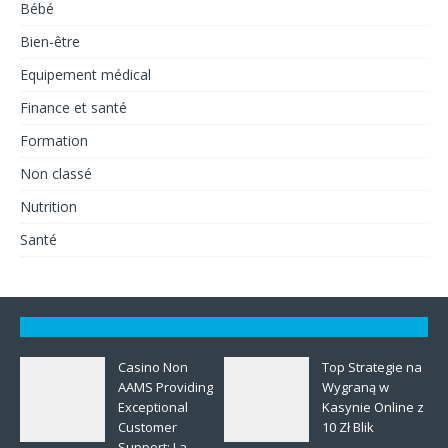
Bébé
Bien-être
Equipement médical
Finance et santé
Formation
Non classé
Nutrition
Santé
Casino Non
Top Strategie na
AAMS Providing
Wygraną w
Exceptional
Kasynie Online z
Customer
10 Zł Blik
Support: La