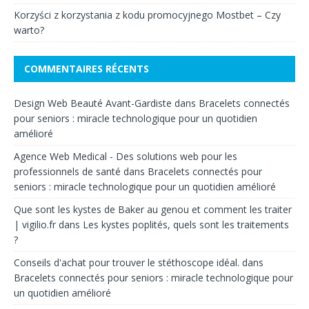
Korzyści z korzystania z kodu promocyjnego Mostbet – Czy
warto?
COMMENTAIRES RÉCENTS
Design Web Beauté Avant-Gardiste
dans
Bracelets connectés
pour seniors : miracle technologique pour un quotidien
amélioré
Agence Web Medical - Des solutions web pour les
professionnels de santé
dans
Bracelets connectés pour
seniors : miracle technologique pour un quotidien amélioré
Que sont les kystes de Baker au genou et comment les traiter
| vigilio.fr
dans
Les kystes poplités, quels sont les traitements
?
Conseils d'achat pour trouver le stéthoscope idéal.
dans
Bracelets connectés pour seniors : miracle technologique pour
un quotidien amélioré