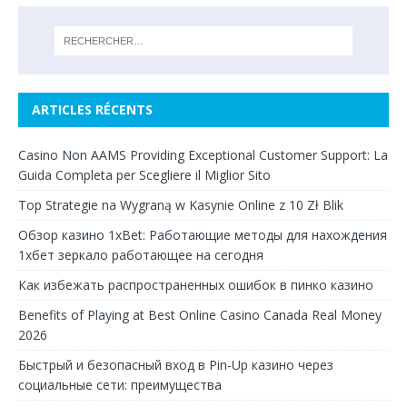
ARTICLES RÉCENTS
Casino Non AAMS Providing Exceptional Customer Support: La
Guida Completa per Scegliere il Miglior Sito
Top Strategie na Wygraną w Kasynie Online z 10 Zł Blik
Обзор казино 1xBet: Работающие методы для нахождения
1хбет зеркало работающее на сегодня
Как избежать распространенных ошибок в пинко казино
Benefits of Playing at Best Online Casino Canada Real Money
2026
Быстрый и безопасный вход в Pin-Up казино через
социальные сети: преимущества