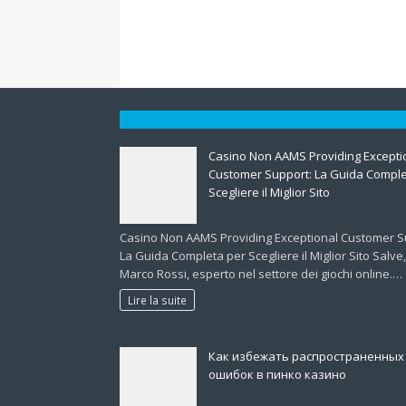
Casino Non AAMS Providing Excepti
Customer Support: La Guida Comple
Scegliere il Miglior Sito
Casino Non AAMS Providing Exceptional Customer S
La Guida Completa per Scegliere il Miglior Sito Salve
Marco Rossi, esperto nel settore dei giochi online.…
Lire la suite
Как избежать распространенных
ошибок в пинко казино