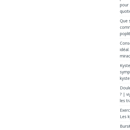
pour 
quoti
Que s
comme
popli
Conse
idéal.
mirac
Kyste
sympt
kyste
Doule
? | vi
les t
Exerc
Les k
Bursi