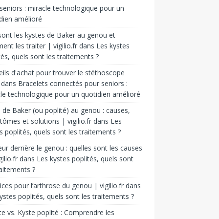
seniors : miracle technologique pour un
dien amélioré
ont les kystes de Baker au genou et
nt les traiter | vigilio.fr
dans
Les kystes
tés, quels sont les traitements ?
ils d'achat pour trouver le stéthoscope
dans
Bracelets connectés pour seniors :
le technologique pour un quotidien amélioré
 de Baker (ou poplité) au genou : causes,
ômes et solutions | vigilio.fr
dans
Les
s poplités, quels sont les traitements ?
ur derrière le genou : quelles sont les causes
gilio.fr
dans
Les kystes poplités, quels sont
raitements ?
ices pour l’arthrose du genou | vigilio.fr
dans
ystes poplités, quels sont les traitements ?
te vs. Kyste poplité : Comprendre les