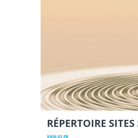
RÉPERTOIRE SITES
VIGILIO.FR