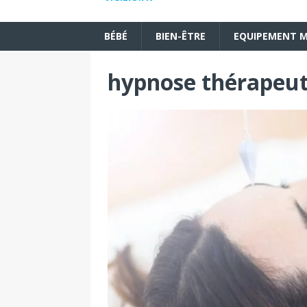
BÉBÉ
BIEN-ÊTRE
EQUIPEMENT M
hypnose thérapeu