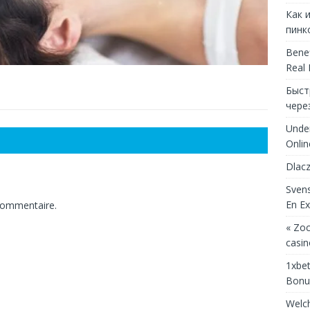
Как 
пинк
Benef
Real
Быст
чере
Unde
Onli
Dlacz
Svens
En Ex
commentaire.
« Zoc
casin
1xbet
Bonu
Welch