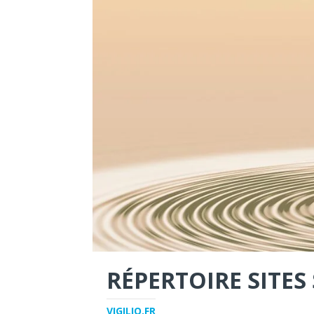
RÉPERTOIRE SITES
VIGILIO.FR