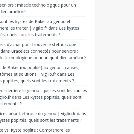
seniors : miracle technologique pour un
dien amélioré
ont les kystes de Baker au genou et
nt les traiter | vigilio.fr
dans
Les kystes
tés, quels sont les traitements ?
ils d'achat pour trouver le stéthoscope
dans
Bracelets connectés pour seniors :
le technologique pour un quotidien amélioré
 de Baker (ou poplité) au genou : causes,
ômes et solutions | vigilio.fr
dans
Les
s poplités, quels sont les traitements ?
ur derrière le genou : quelles sont les causes
gilio.fr
dans
Les kystes poplités, quels sont
raitements ?
ices pour l’arthrose du genou | vigilio.fr
dans
ystes poplités, quels sont les traitements ?
te vs. Kyste poplité : Comprendre les