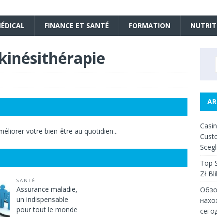
ÉDICAL
FINANCE ET SANTÉ
FORMATION
NUTRIT
 kinésithérapie
AR
Casi
éliorer votre bien-être au quotidien...
Cust
Scegli
Top S
Zł Bli
SANTÉ
Assurance maladie,
Обзо
un indispensable
нахо
pour tout le monde
сего