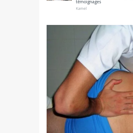
témoignages
Kamel