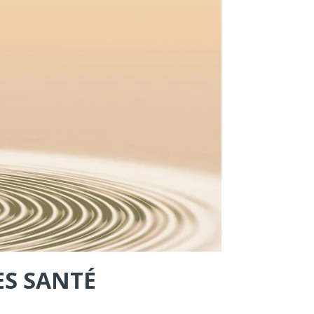
ES SANTÉ