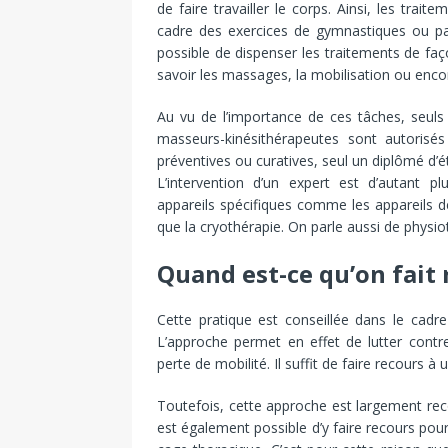
de faire travailler le corps. Ainsi, les trai
cadre des exercices de gymnastiques ou par
possible de dispenser les traitements de faço
savoir les massages, la mobilisation ou encor
Au vu de l’importance de ces tâches, seuls
masseurs-kinésithérapeutes sont autorisés
préventives ou curatives, seul un diplômé d’ét
L’intervention d’un expert est d’autant 
appareils spécifiques comme les appareils dé
que la cryothérapie. On parle aussi de physio
Quand est-ce qu’on fait 
Cette pratique est conseillée dans le cadr
L’approche permet en effet de lutter contre 
perte de mobilité. Il suffit de faire recours à u
Toutefois, cette approche est largement 
est également possible d’y faire recours pou