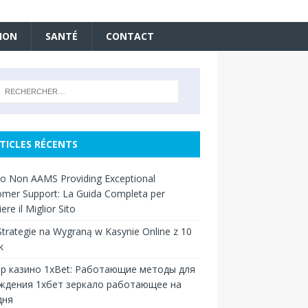
ION
SANTÉ
CONTACT
TICLES RÉCENTS
no Non AAMS Providing Exceptional
omer Support: La Guida Completa per
ere il Miglior Sito
trategie na Wygraną w Kasynie Online z 10
k
р казино 1xBet: Работающие методы для
ждения 1хбет зеркало работающее на
дня