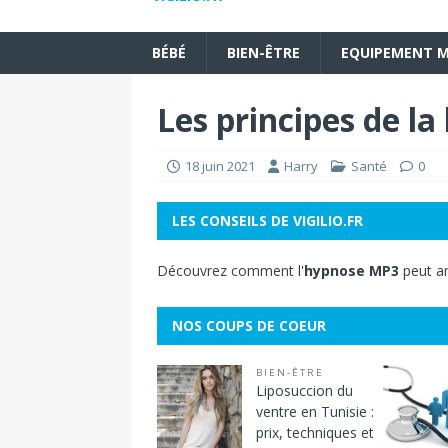
BÉBÉ
BIEN-ÊTRE
EQUIPEMENT M
Les principes de la
18 juin 2021
Harry
Santé
0
LES CONSEILS DE VIGILIO.FR
Découvrez comment l'
hypnose MP3
peut am
NOS COUPS DE COEUR
BIEN-ÊTRE
Liposuccion du
ventre en Tunisie :
prix, techniques et