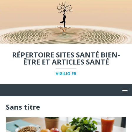
RÉPERTOIRE SITES SANTÉ BIEN-
ÊTRE ET ARTICLES SANTÉ
VIGILIO.FR
Sans titre