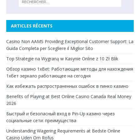
ARTICLES RÉCENTS
Casino Non AAMS Providing Exceptional Customer Support: La
Guida Completa per Scegliere il Miglior Sito
Top Strategie na Wygraną w Kasynie Online z 10 Zł Blik
Обзор казино 1xBet: Работающие методы для нахождения
1хбет зеркало работающее на сегодня
Как избежать распространенных ошибок в пинко казино
Benefits of Playing at Best Online Casino Canada Real Money
2026
Быстрый и безопасный вход в Pin-Up казино через
социальные сети: преимущества
Understanding Wagering Requirements at Bedste Online
Casino Uden Om Rofus