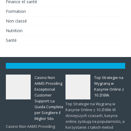
Finance et santé
Formation
Non classé
Nutrition
Santé
Casino Non
Top Strategie na
AAMS Providing
Wygraną w
Exceptional
Kasynie Online z
Customer
10 Zł Blik
Support: La
Top Strategie na Wygraną w
Guida Completa
Kasynie Online z 10 Zł Blik W
per Scegliere il
dzisiejszych czasach, kasyna
Miglior Sito
online zyskują na popularności, a
Casino Non AAMS Providing
korzystanie z takich metod