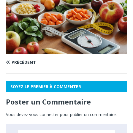
PRÉCÉDENT
SOYEZ LE PREMIER À COMMENTER
Poster un Commentaire
Vous devez
vous connecter
pour publier un commentaire.