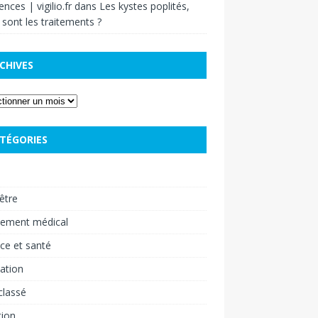
ences | vigilio.fr
dans
Les kystes poplités,
 sont les traitements ?
CHIVES
TÉGORIES
être
pement médical
ce et santé
ation
classé
tion