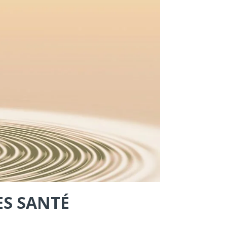
ES SANTÉ