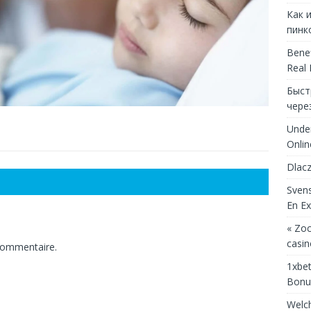
Как 
пинк
Benef
Real
Быст
чере
Unde
Onli
Dlacz
Svens
En Ex
« Zoc
casin
commentaire.
1xbet
Bonu
Welch