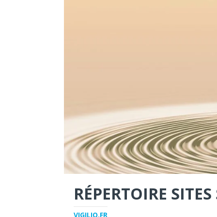
RÉPERTOIRE SITES
VIGILIO.FR