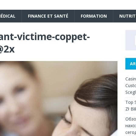
ÉDICAL
FINANCE ET SANTÉ
FORMATION
NUTRIT
ant-victime-coppet-
@2x
AR
Casi
Cust
Scegli
Top S
Zł Bli
Обзо
нахо
сего