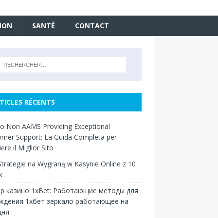
ION
SANTÉ
CONTACT
TICLES RÉCENTS
no Non AAMS Providing Exceptional
omer Support: La Guida Completa per
ere il Miglior Sito
trategie na Wygraną w Kasynie Online z 10
k
р казино 1xBet: Работающие методы для
ждения 1хбет зеркало работающее на
дня