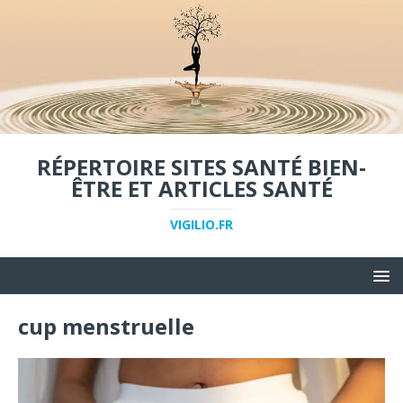
RÉPERTOIRE SITES SANTÉ BIEN-
ÊTRE ET ARTICLES SANTÉ
VIGILIO.FR
cup menstruelle