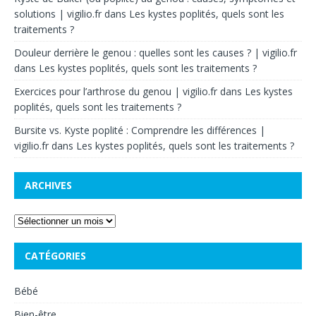
solutions | vigilio.fr
dans
Les kystes poplités, quels sont les
traitements ?
Douleur derrière le genou : quelles sont les causes ? | vigilio.fr
dans
Les kystes poplités, quels sont les traitements ?
Exercices pour l’arthrose du genou | vigilio.fr
dans
Les kystes
poplités, quels sont les traitements ?
Bursite vs. Kyste poplité : Comprendre les différences |
vigilio.fr
dans
Les kystes poplités, quels sont les traitements ?
ARCHIVES
CATÉGORIES
Bébé
Bien-être