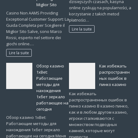
dzisiejszych czasach, kasyna
Miglior Sito
online zyskują na popularności, a
Casino Non AAMS Providing
korzystanie z takich metod
Exceptional Customer Support: La
płatności…
Guida Completa per Scegliere il
Lire la suite
Miglior Sito Salve, sono Marco
Rossi, esperto nel settore dei
giochi online.…
Lire la suite
Обзор казино
Как избежать
1xBet:
распространен
Работающие
ных ошибок в
методы для
пинко казино
нахождения
Как избежать
1хбет зеркало
распространенных ошибок в
работающее на
пинко казино В казино пинко,
сегодня
как и в любом другом казино,
Обзор казино 1xBet:
игроки сталкиваются с
Работающие методы для
множеством подводных
нахождения 1хбет зеркало
камней, которые могут
работающее на сегодня Меня
привести…