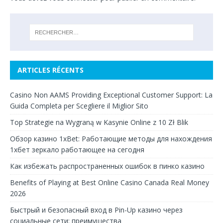
ARTICLES RÉCENTS
Casino Non AAMS Providing Exceptional Customer Support: La
Guida Completa per Scegliere il Miglior Sito
Top Strategie na Wygraną w Kasynie Online z 10 Zł Blik
Обзор казино 1xBet: Работающие методы для нахождения
1хбет зеркало работающее на сегодня
Как избежать распространенных ошибок в пинко казино
Benefits of Playing at Best Online Casino Canada Real Money
2026
Быстрый и безопасный вход в Pin-Up казино через
социальные сети: преимущества