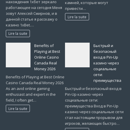
нахождения 1хбет зеркало
камней, которые могут
работающее на сегодня Меня
привести…
зовут Алексей Смирнов, и в
Lire la suite
данной статье я расскажу о
казино 1xBet.…
Lire la suite
Benefits of
Быстрый и
Playing at Best
безопасный
Online Casino
вход в Pin-Up
Canada Real
казино через
Money 2026
социальные
сети:
Benefits of Playing at Best Online
преимущества
Casino Canada Real Money 2026
As an avid online gaming
Быстрый и безопасный вход в
enthusiast and expert in the
Pin-Up казино через
field, I often get…
социальные сети:
преимущества Вход в Pin-Up
Lire la suite
казино через социальные сети
стал настоящим прорывом для
игроков, желающих быстро…