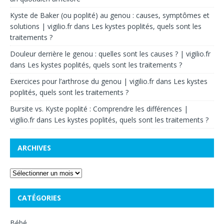
Kyste de Baker (ou poplité) au genou : causes, symptômes et
solutions | vigilio.fr
dans
Les kystes poplités, quels sont les
traitements ?
Douleur derrière le genou : quelles sont les causes ? | vigilio.fr
dans
Les kystes poplités, quels sont les traitements ?
Exercices pour l’arthrose du genou | vigilio.fr
dans
Les kystes
poplités, quels sont les traitements ?
Bursite vs. Kyste poplité : Comprendre les différences |
vigilio.fr
dans
Les kystes poplités, quels sont les traitements ?
ARCHIVES
CATÉGORIES
Bébé