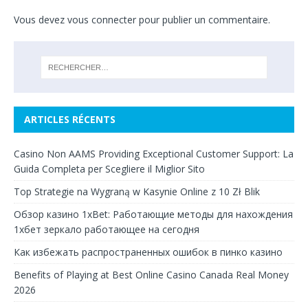
Vous devez
vous connecter
pour publier un commentaire.
ARTICLES RÉCENTS
Casino Non AAMS Providing Exceptional Customer Support: La
Guida Completa per Scegliere il Miglior Sito
Top Strategie na Wygraną w Kasynie Online z 10 Zł Blik
Обзор казино 1xBet: Работающие методы для нахождения
1хбет зеркало работающее на сегодня
Как избежать распространенных ошибок в пинко казино
Benefits of Playing at Best Online Casino Canada Real Money
2026