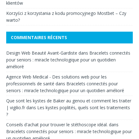
klientów
Korzyści z korzystania z kodu promocyjnego Mostbet – Czy
warto?
COMMENTAIRES RÉCENTS
Design Web Beauté Avant-Gardiste
dans
Bracelets connectés
pour seniors : miracle technologique pour un quotidien
amélioré
Agence Web Medical - Des solutions web pour les
professionnels de santé
dans
Bracelets connectés pour
seniors : miracle technologique pour un quotidien amélioré
Que sont les kystes de Baker au genou et comment les traiter
| vigilio.fr
dans
Les kystes poplités, quels sont les traitements
?
Conseils d'achat pour trouver le stéthoscope idéal.
dans
Bracelets connectés pour seniors : miracle technologique pour
un quotidien amélioré