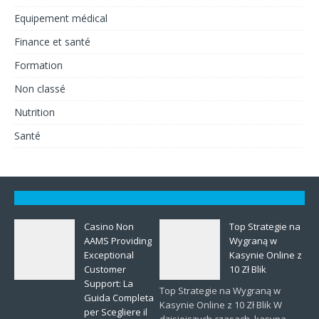
Equipement médical
Finance et santé
Formation
Non classé
Nutrition
Santé
Casino Non
Top Strategie na
AAMS Providing
Wygraną w
Exceptional
Kasynie Online z
Customer
10 Zł Blik
Support: La
Top Strategie na Wygraną w
Guida Completa
Kasynie Online z 10 Zł Blik W
per Scegliere il
dzisiejszych czasach, kasyna