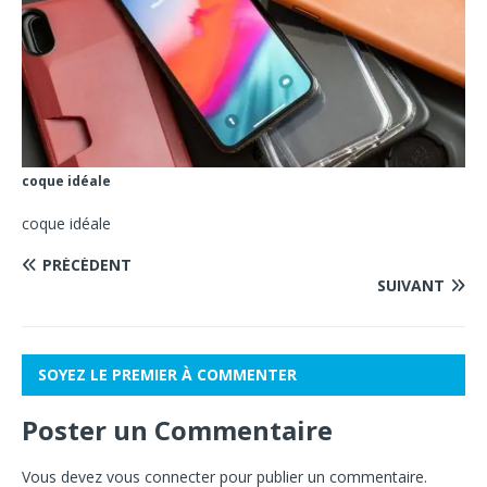
coque idéale
coque idéale
PRÉCÉDENT
SUIVANT
SOYEZ LE PREMIER À COMMENTER
Poster un Commentaire
Vous devez
vous connecter
pour publier un commentaire.