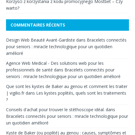
Korzyści z korzystania z kodu promocyjnego Mostbet – Czy
warto?
COMMENTAIRES RÉCENTS
Design Web Beauté Avant-Gardiste
dans
Bracelets connectés
pour seniors : miracle technologique pour un quotidien
amélioré
Agence Web Medical - Des solutions web pour les
professionnels de santé
dans
Bracelets connectés pour
seniors : miracle technologique pour un quotidien amélioré
Que sont les kystes de Baker au genou et comment les traiter
| vigilio.fr
dans
Les kystes poplités, quels sont les traitements
?
Conseils d'achat pour trouver le stéthoscope idéal.
dans
Bracelets connectés pour seniors : miracle technologique pour
un quotidien amélioré
Kyste de Baker (ou poplité) au genou : causes, symptômes et