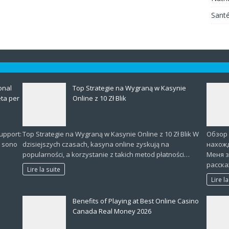
Sant
onal
Top Strategie na Wygraną w Kasynie
ta per
Online z 10 Zł Blik
upport:
Top Strategie na Wygraną w Kasynie Online z 10 Zł Blik W
Обзор 
, sono
dzisiejszych czasach, kasyna online zyskują na
нахожд
popularności, a korzystanie z takich metod płatności…
Меня з
расска
Lire la suite
Lire l
Benefits of Playing at Best Online Casino
Canada Real Money 2026