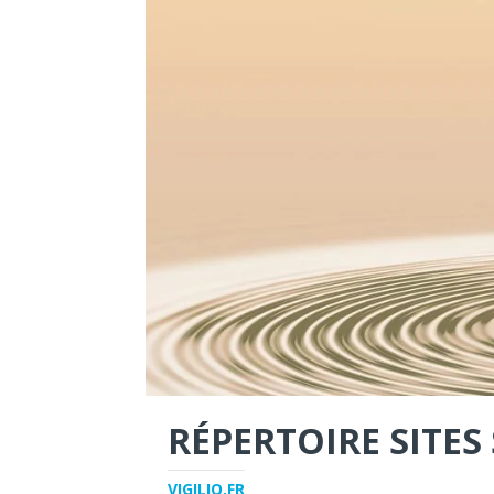
RÉPERTOIRE SITES
VIGILIO.FR