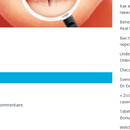
Как 
пинк
Benef
Real
Быст
чере
Unde
Onli
Dlacz
Svens
En Ex
« Zoc
casin
commentaire.
1xbet
Bonu
Welch