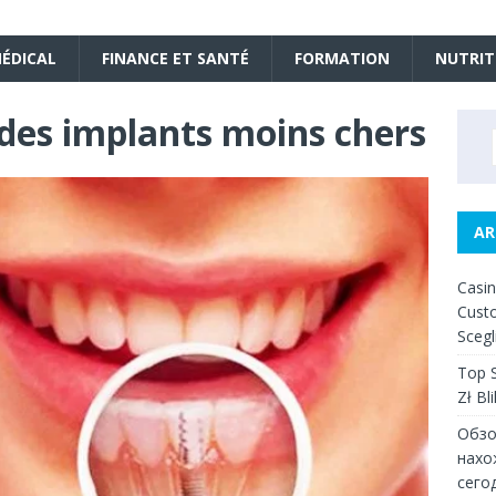
ÉDICAL
FINANCE ET SANTÉ
FORMATION
NUTRIT
es implants moins chers
AR
Casi
Cust
Scegli
Top S
Zł Bli
Обзо
нахо
сего