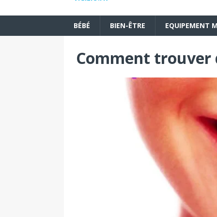
BÉBÉ
BIEN-ÊTRE
EQUIPEMENT M
Comment trouver d