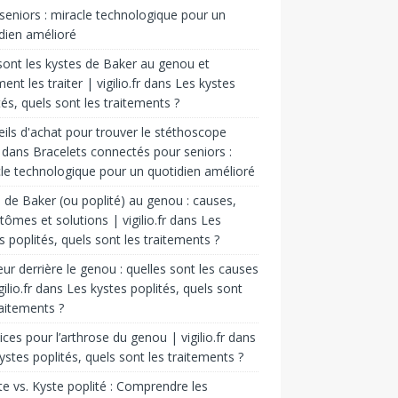
seniors : miracle technologique pour un
dien amélioré
ont les kystes de Baker au genou et
nt les traiter | vigilio.fr
dans
Les kystes
tés, quels sont les traitements ?
ils d'achat pour trouver le stéthoscope
dans
Bracelets connectés pour seniors :
le technologique pour un quotidien amélioré
 de Baker (ou poplité) au genou : causes,
ômes et solutions | vigilio.fr
dans
Les
s poplités, quels sont les traitements ?
ur derrière le genou : quelles sont les causes
gilio.fr
dans
Les kystes poplités, quels sont
raitements ?
ices pour l’arthrose du genou | vigilio.fr
dans
ystes poplités, quels sont les traitements ?
te vs. Kyste poplité : Comprendre les