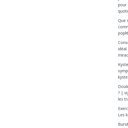
pour 
quoti
Que s
comme
popli
Conse
idéal.
mirac
Kyste
sympt
kyste
Doule
? | vi
les t
Exerc
Les k
Bursi