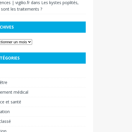
ences | vigilio.fr
dans
Les kystes poplités,
 sont les traitements ?
CHIVES
TÉGORIES
être
pement médical
ce et santé
ation
classé
tion