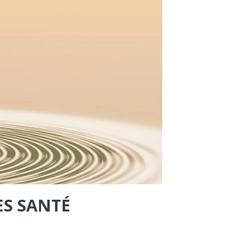
ES SANTÉ