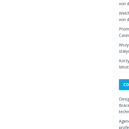
von d
Welch
von d
Promo
Casin
Wszys
stały
Korzy
Most
CO
Desi
Brace
techn
Agenc
profe