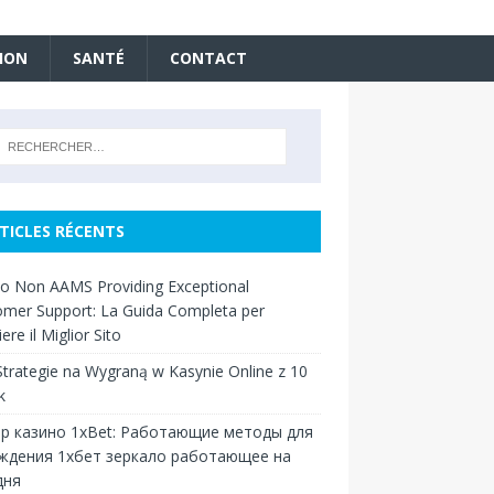
ION
SANTÉ
CONTACT
TICLES RÉCENTS
no Non AAMS Providing Exceptional
omer Support: La Guida Completa per
ere il Miglior Sito
trategie na Wygraną w Kasynie Online z 10
k
р казино 1xBet: Работающие методы для
ждения 1хбет зеркало работающее на
дня