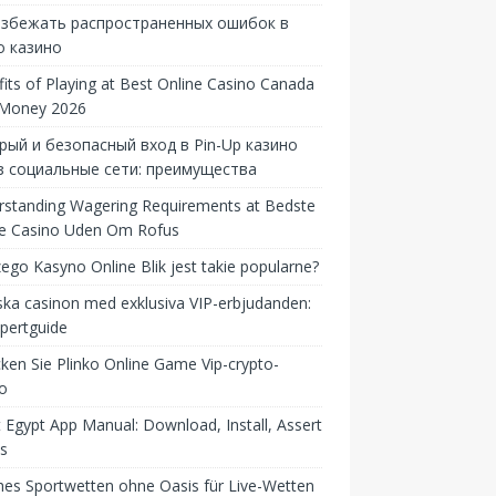
избежать распространенных ошибок в
о казино
its of Playing at Best Online Casino Canada
 Money 2026
рый и безопасный вход в Pin-Up казино
з социальные сети: преимущества
rstanding Wagering Requirements at Bedste
ne Casino Uden Om Rofus
ego Kasyno Online Blik jest takie popularne?
ka casinon med exklusiva VIP-erbjudanden:
pertguide
ken Sie Plinko Online Game Vip-crypto-
o
 Egypt App Manual: Download, Install, Assert
s
es Sportwetten ohne Oasis für Live-Wetten