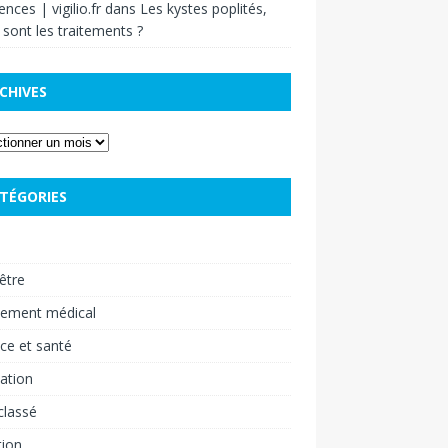
ences | vigilio.fr
dans
Les kystes poplités,
 sont les traitements ?
CHIVES
TÉGORIES
être
pement médical
ce et santé
ation
classé
tion