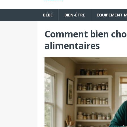
BÉBÉ
BIEN-ÊTRE
EQUIPEMENT M
Comment bien choi
alimentaires