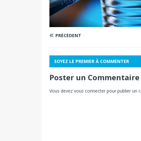
PRÉCÉDENT
SOYEZ LE PREMIER À COMMENTER
Poster un Commentaire
Vous devez
vous connecter
pour publier un 