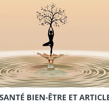
 SANTÉ BIEN-ÊTRE ET ARTICL