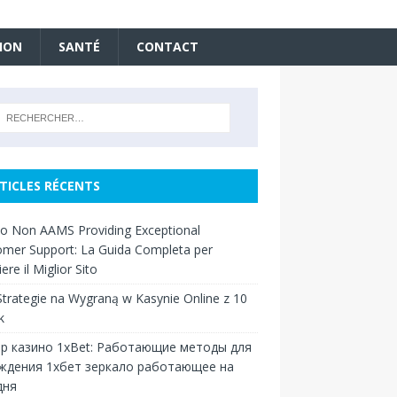
ION
SANTÉ
CONTACT
TICLES RÉCENTS
no Non AAMS Providing Exceptional
omer Support: La Guida Completa per
ere il Miglior Sito
trategie na Wygraną w Kasynie Online z 10
k
р казино 1xBet: Работающие методы для
ждения 1хбет зеркало работающее на
дня