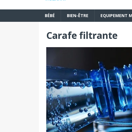
BÉBÉ
BIEN-ÊTRE
EQUIPEMENT M
Carafe filtrante