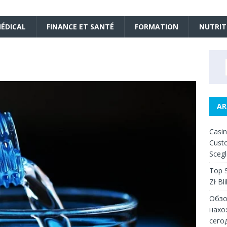
ÉDICAL
FINANCE ET SANTÉ
FORMATION
NUTRIT
AR
Casi
Cust
Scegli
Top S
Zł Bli
Обзо
нахо
сего