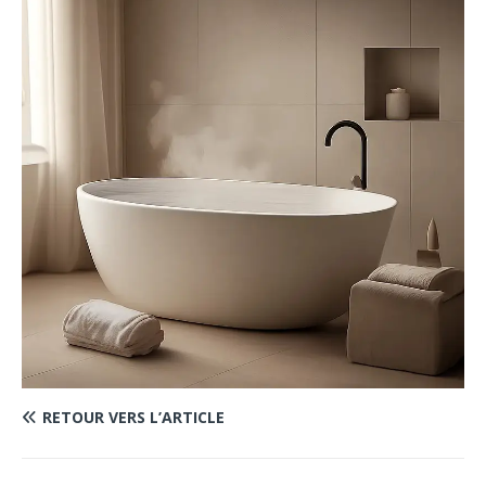
RETOUR VERS L’ARTICLE