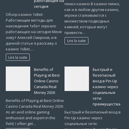
работающее на
пинко казино В казино пинко,
сегодня
как и в любом другом казино,
Обзор казино 1xBet:
игроки сталкиваются с
Работающие методы для
множеством подводных
нахождения 1хбет зеркало
камней, которые могут
работающее на сегодня Меня
привести…
зовут Алексей Смирнов, и в
Lire la suite
данной статье я расскажу о
казино 1xBet.…
Lire la suite
Benefits of
Быстрый и
Playing at Best
безопасный
Online Casino
вход в Pin-Up
Canada Real
казино через
Money 2026
социальные
сети:
Benefits of Playing at Best Online
преимущества
Casino Canada Real Money 2026
As an avid online gaming
Быстрый и безопасный вход в
enthusiast and expert in the
Pin-Up казино через
field, I often get…
социальные сети: