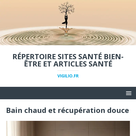
RÉPERTOIRE SITES SANTÉ BIEN-
ÊTRE ET ARTICLES SANTÉ
VIGILIO.FR
Bain chaud et récupération douce