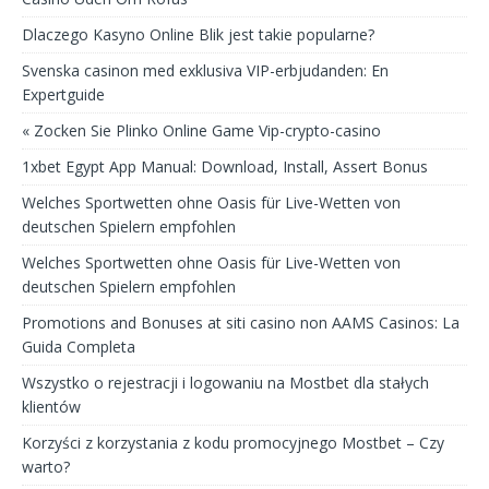
Dlaczego Kasyno Online Blik jest takie popularne?
Svenska casinon med exklusiva VIP-erbjudanden: En
Expertguide
« Zocken Sie Plinko Online Game Vip-crypto-casino
1xbet Egypt App Manual: Download, Install, Assert Bonus
Welches Sportwetten ohne Oasis für Live-Wetten von
deutschen Spielern empfohlen
Welches Sportwetten ohne Oasis für Live-Wetten von
deutschen Spielern empfohlen
Promotions and Bonuses at siti casino non AAMS Casinos: La
Guida Completa
Wszystko o rejestracji i logowaniu na Mostbet dla stałych
klientów
Korzyści z korzystania z kodu promocyjnego Mostbet – Czy
warto?