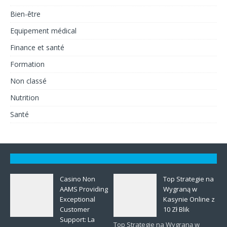
Bien-être
Equipement médical
Finance et santé
Formation
Non classé
Nutrition
Santé
Casino Non
Top Strategie na
AAMS Providing
Wygraną w
Exceptional
Kasynie Online z
Customer
10 Zł Blik
Support: La
Top Strategie na Wygraną w