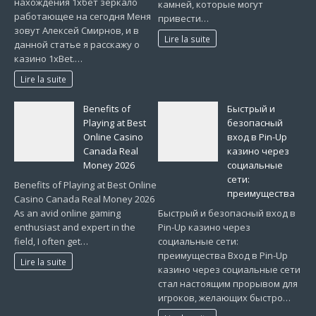
нахождения 1хбет зеркало
камней, которые могут
работающее на сегодня Меня
привести…
зовут Алексей Смирнов, и в
Lire la suite
данной статье я расскажу о
казино 1xBet.…
Lire la suite
Benefits of
Быстрый и
Playing at Best
безопасный
Online Casino
вход в Pin-Up
Canada Real
казино через
Money 2026
социальные
сети:
Benefits of Playing at Best Online
преимущества
Casino Canada Real Money 2026
As an avid online gaming
Быстрый и безопасный вход в
enthusiast and expert in the
Pin-Up казино через
field, I often get…
социальные сети:
преимущества Вход в Pin-Up
Lire la suite
казино через социальные сети
стал настоящим прорывом для
игроков, желающих быстро…