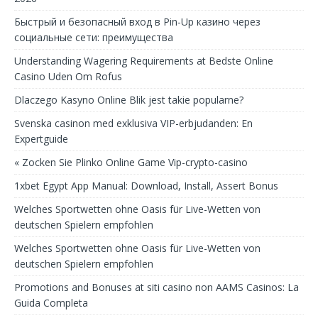
Быстрый и безопасный вход в Pin-Up казино через
социальные сети: преимущества
Understanding Wagering Requirements at Bedste Online
Casino Uden Om Rofus
Dlaczego Kasyno Online Blik jest takie popularne?
Svenska casinon med exklusiva VIP-erbjudanden: En
Expertguide
« Zocken Sie Plinko Online Game Vip-crypto-casino
1xbet Egypt App Manual: Download, Install, Assert Bonus
Welches Sportwetten ohne Oasis für Live-Wetten von
deutschen Spielern empfohlen
Welches Sportwetten ohne Oasis für Live-Wetten von
deutschen Spielern empfohlen
Promotions and Bonuses at siti casino non AAMS Casinos: La
Guida Completa