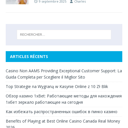
9 septembre 2025
Charles
ARTICLES RÉCENTS
Casino Non AAMS Providing Exceptional Customer Support: La
Guida Completa per Scegliere il Miglior Sito
Top Strategie na Wygraną w Kasynie Online z 10 Zł Blik
Обзор казино 1xBet: Работающие методы для нахождения
1хбет зеркало работающее на сегодня
Как избежать распространенных ошибок в пинко казино
Benefits of Playing at Best Online Casino Canada Real Money
2026