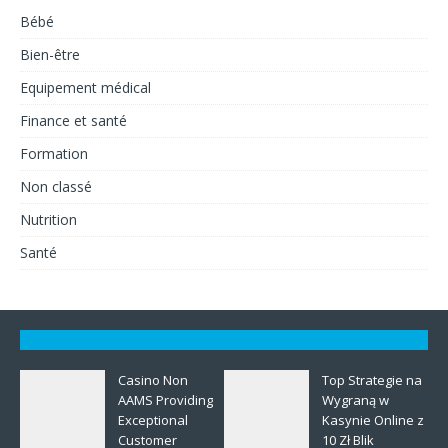
Bébé
Bien-être
Equipement médical
Finance et santé
Formation
Non classé
Nutrition
Santé
Casino Non
Top Strategie na
AAMS Providing
Wygraną w
Exceptional
Kasynie Online z
Customer
10 Zł Blik