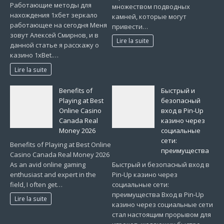
Работающие методы для
множеством подводных
нахождения 1хбет зеркало
камней, которые могут
работающее на сегодня Меня
привести…
зовут Алексей Смирнов, и в
Lire la suite
данной статье я расскажу о
казино 1xBet.…
Lire la suite
Benefits of
Быстрый и
Playing at Best
безопасный
Online Casino
вход в Pin-Up
Canada Real
казино через
Money 2026
социальные
сети:
Benefits of Playing at Best Online
преимущества
Casino Canada Real Money 2026
As an avid online gaming
Быстрый и безопасный вход в
enthusiast and expert in the
Pin-Up казино через
field, I often get…
социальные сети:
преимущества Вход в Pin-Up
Lire la suite
казино через социальные сети
стал настоящим прорывом для