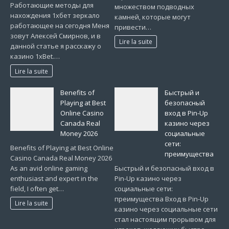
Работающие методы для
множеством подводных
нахождения 1хбет зеркало
камней, которые могут
работающее на сегодня Меня
привести…
зовут Алексей Смирнов, и в
Lire la suite
данной статье я расскажу о
казино 1xBet.…
Lire la suite
Benefits of
Быстрый и
Playing at Best
безопасный
Online Casino
вход в Pin-Up
Canada Real
казино через
Money 2026
социальные
сети:
Benefits of Playing at Best Online
преимущества
Casino Canada Real Money 2026
As an avid online gaming
Быстрый и безопасный вход в
enthusiast and expert in the
Pin-Up казино через
field, I often get…
социальные сети:
преимущества Вход в Pin-Up
Lire la suite
казино через социальные сети
стал настоящим прорывом для