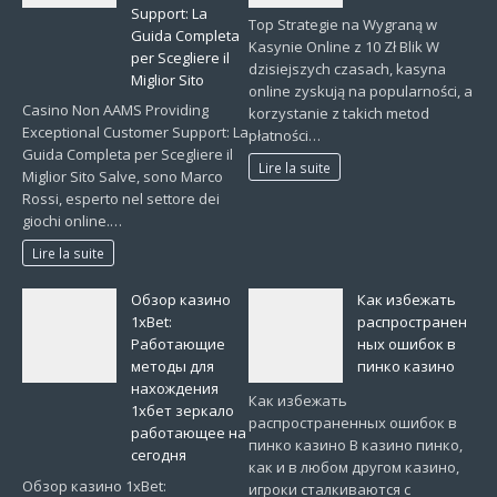
Support: La
Top Strategie na Wygraną w
Guida Completa
Kasynie Online z 10 Zł Blik W
per Scegliere il
dzisiejszych czasach, kasyna
Miglior Sito
online zyskują na popularności, a
Casino Non AAMS Providing
korzystanie z takich metod
Exceptional Customer Support: La
płatności…
Guida Completa per Scegliere il
Lire la suite
Miglior Sito Salve, sono Marco
Rossi, esperto nel settore dei
giochi online.…
Lire la suite
Обзор казино
Как избежать
1xBet:
распространен
Работающие
ных ошибок в
методы для
пинко казино
нахождения
Как избежать
1хбет зеркало
распространенных ошибок в
работающее на
пинко казино В казино пинко,
сегодня
как и в любом другом казино,
Обзор казино 1xBet:
игроки сталкиваются с