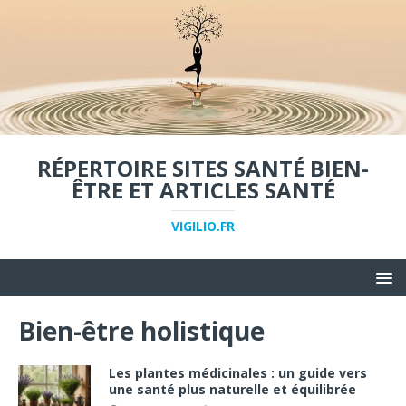
RÉPERTOIRE SITES SANTÉ BIEN-
ÊTRE ET ARTICLES SANTÉ
VIGILIO.FR
Bien-être holistique
Les plantes médicinales : un guide vers
une santé plus naturelle et équilibrée