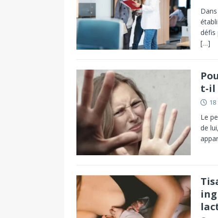
Dans 
établ
défis
[…]
Pou
t-i
18 
Le pe
de lu
appa
Tis
ing
lac