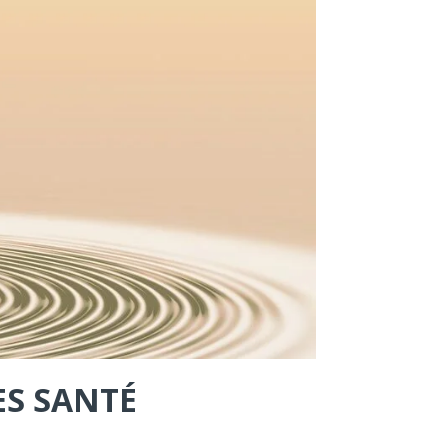
ES SANTÉ