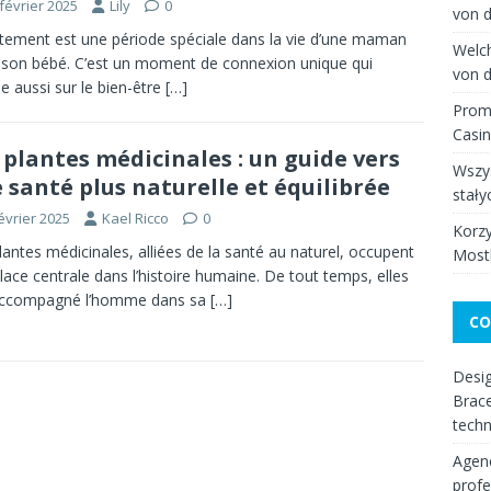
février 2025
Lily
0
von d
aitement est une période spéciale dans la vie d’une maman
Welch
 son bébé. C’est un moment de connexion unique qui
von d
e aussi sur le bien-être
[…]
Promo
Casin
 plantes médicinales : un guide vers
Wszys
 santé plus naturelle et équilibrée
stały
évrier 2025
Kael Ricco
0
Korzy
lantes médicinales, alliées de la santé au naturel, occupent
Most
lace centrale dans l’histoire humaine. De tout temps, elles
accompagné l’homme dans sa
[…]
CO
Desi
Brace
techn
Agenc
profe