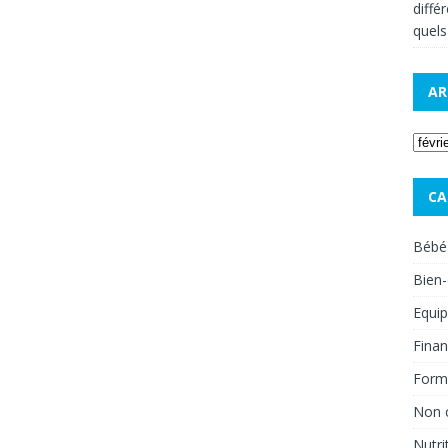
différ
quels
AR
CA
Bébé
Bien-
Equi
Finan
Form
Non 
Nutri